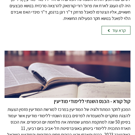
היה לנו העונג לארח את פרופ' רורי קורמאק להרצאה מרכזית בנושא מבצעים
חשאיים, אליו הצטרפו לפאנל מרתק ד"ר רונן ברגמן, ד"ר מינדי האס ואבירם
הלוי לפאנל בנושא חקר הפעילות החשאית.
קרא עוד
קול קורא - הכנס השנתי ללימודי מודיעין
המכון לחקר המתודולוגיה של המודיעין במרכז למורשת המודיעין מזמין הצעות
להצגת מחקרים ולמועמדות לפרסים בכנס השנתי ללימודי מודיעין אשר יעמוד
בסימן 50 שנה למתקפת הפתע שפתחה את מלחמת יום הכיפורים. את הכנס
תארח התכנית ללימודי ביטחון באוניברסיטת תל-אביב ביום רביעי, 11
באוקטובר 2023. בכנס יתארחו וירצו בכירים מחוגי המדיניות והמודיעין בישראל