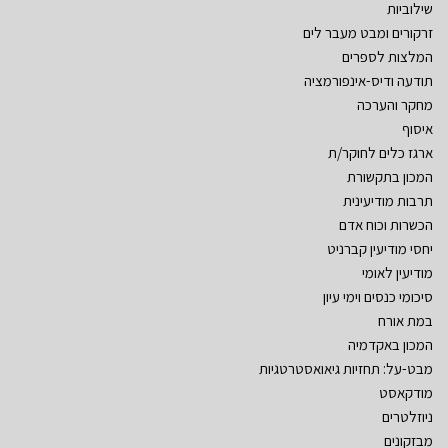
שילוביות
זרקורים ומבט מעבר לים
המלצות לספרים
תודעה ודיס-אינפורמציה
מחקר והערכה
איסוף
ארגז כלים לחוקר/ת
המכון בתקשורת
תרבות מודיעינית
הכשרות וכוח אדם
יחסי מודיעין קברניט
מודיעין לאומי
סיכומי כנסים וימי עיון
במת אורח
המכון באקדמיה
מבט-על: תחזיות גיאואסטרטגיות
מודקאסט
ניוזלטרים
מבזקונים