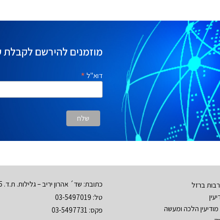
מוזמנים להירשם לקבלת ע
*
דוא"ל
כתובת: שד´ אהרון יריב – גלילות. ת.ד. 3555 רמת השרון 47134
בות ברזל
עין
טל: 03-5497019
מודיעין הלכה ומעשה
פקס: 03-5497731