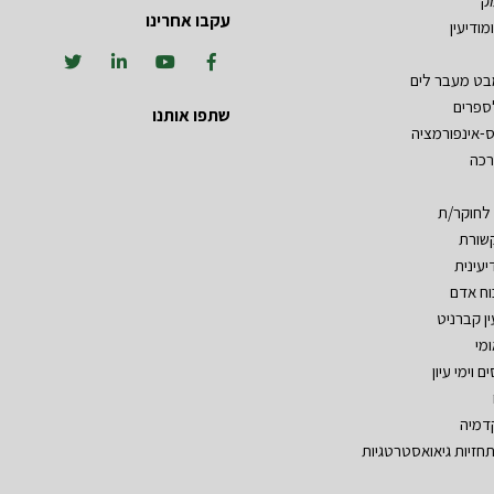
ק
עקבו אחרינו
מודיעין
מבט מעבר לים
ספרים
שתפו אותנו
ס-אינפורמציה
רכה
 לחוקר/ת
שורת
יעינית
וח אדם
ין קברניט
ומי
ם וימי עיון
דמיה
חזיות גיאואסטרטגיות