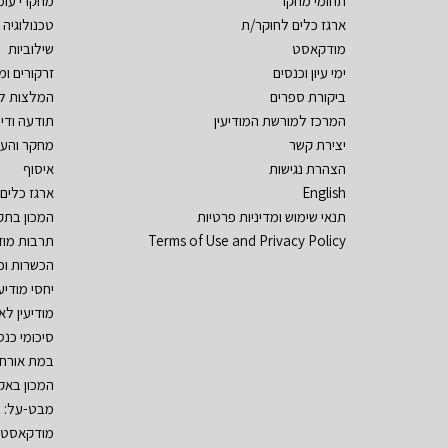
תחומי מחקר
מחקרי עומ
ארגז כלים לחוקר/ת
טכנולוגיה ו
מודקאסט
שילוביות
ימי עיון וכנסים
זרקורים ו
ביקורת ספרים
המלצות ל
המרכז למורשת המודיעין
תודעה ודי
יצירת קשר
מחקר והע
הצהרת נגישות
איסוף
English
ארגז כלים
תנאי שימוש ומדיניות פרטיות
המכון בתק
Terms of Use and Privacy Policy
תרבות מוד
הכשרות וכ
יחסי מודיע
מודיעין לא
סיכומי כנסי
במת אורח
המכון באק
מבט-על: ת
מודקאסט