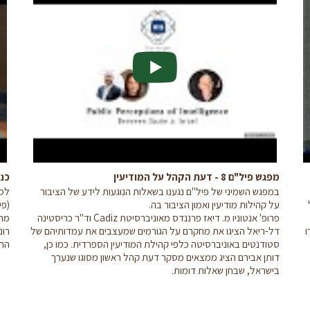
מפגש פיל"ם 8 - דעת הקהל על המודיעין
כנס
במפגש השמיני של פיל"ם נגענו בשאלות הנוגעות לידע של הציבור
לסי
על קהילות מודיעין ואמון הציבור בה.
(פי
פרופ' אנטוניו מ. דיאז פרננדס מאוניברסיטת Cadiz וד"ר כריסטינה
מרכ
ו
דל-ריאל הציגו את מחקרם על הגורמים שמעצבים את עמדותיהם של
רונ
סטודנטים באוניברסיטה כלפי קהילת המודיעין הספרדית. כמו כן,
החש
דותן אבירם הציג ממצאים מסקר דעת קהל ראשון מסוגו שנערך
בישראל, שבחן שאלות דומות.