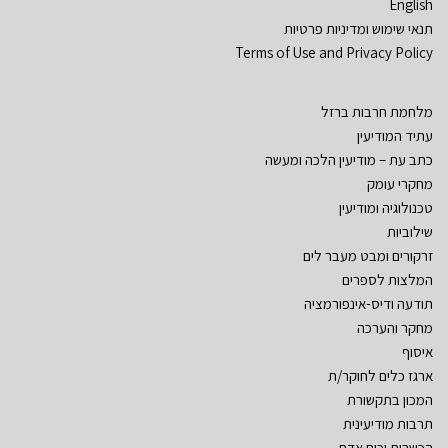
English
תנאי שימוש ומדיניות פרטיות
Terms of Use and Privacy Policy
מלחמת חרבות ברזל
עתיד המודיעין
כתב עת – מודיעין הלכה ומעשה
מחקרי עומק
טכנולוגיה ומודיעין
שילוביות
זרקורים ומבט מעבר לים
המלצות לספרים
תודעה ודיס-אינפורמציה
מחקר והערכה
איסוף
ארגז כלים לחוקר/ת
המכון בתקשורת
תרבות מודיעינית
הכשרות וכוח אדם