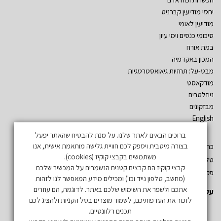
יחסי מודיעין קברניט
מודיעין לאומי
סיכומי כנסים וימי עיון
במת אורח
המכון באקדמיה
מבט-על: תחזיות גיאואסטרטגיות
מודקאסט
ניוזלטרים
מבזקונים
English
ברוכים הבאים לאתר שלנו. על מנת להבטיח שהאתר יפעל
בצורה מיטבית ויספק לכם חוויית גלישה מותאמת אישית, אנו
כתובת: שד´ אהרון יריב – גלילות. ת.ד. 3555 רמת השרון 47134
משתמשים בקבצי קוקיז (cookies).
טל: 03-5497019
קבצי קוקיז הם קבצים קטנים הנשמרים על המכשיר שלכם
פקס: 03-5497731
(מחשב, טלפון נייד וכו') ומכילים מידע המאפשר לנו לזהות
אתכם ולשפר את השימוש שלכם באתר. לדוגמה, הם עוזרים
עקבו אחרינו
לזכור את העדפותיכם, לשמור מוצרים בסל הקניות ולהציג לכם
תכנים רלוונטיים.