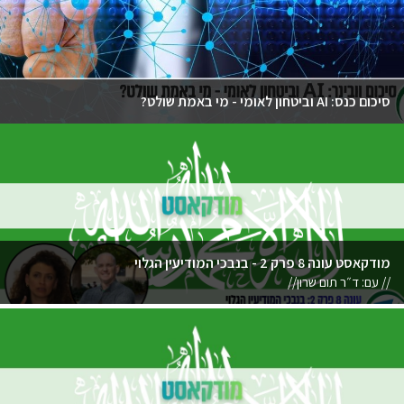
סיכום כנס: AI וביטחון לאומי - מי באמת שולט?
מודקאסט עונה 8 פרק 2 - בנבכי המודיעין הגלוי
// עם: ד״ר תום שרון//