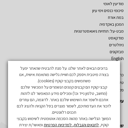
מודיעין לאומי
סיכומי כנסים וימי עיון
במת אורח
המכון באקדמיה
מבט-על: תחזיות גיאואסטרטגיות
מודקאסט
ניוזלטרים
מבזקונים
English
ברוכים הבאים לאתר שלנו. על מנת להבטיח שהאתר יפעל
בצורה מיטבית ויספק לכם חוויית גלישה מותאמת אישית, אנו
כתובת: שד´ אהרון יריב – גלילות. ת.ד. 3555 רמת השרון 47134
משתמשים בקבצי קוקיז (cookies).
טל: 03-5497019
קבצי קוקיז הם קבצים קטנים הנשמרים על המכשיר שלכם
פקס: 03-5497731
(מחשב, טלפון נייד וכו') ומכילים מידע המאפשר לנו לזהות
אתכם ולשפר את השימוש שלכם באתר. לדוגמה, הם עוזרים
עקבו אחרינו
לזכור את העדפותיכם, לשמור מוצרים בסל הקניות ולהציג לכם
תכנים רלוונטיים.
המשך הגלישה באתר מהווה הסכמה אוטומטית לשימוש בקבצי
קוקיז,
לתנאים והגבלות, למדיניות הפרטיות
ומאשר/ת יצירת
שתפו אותנו