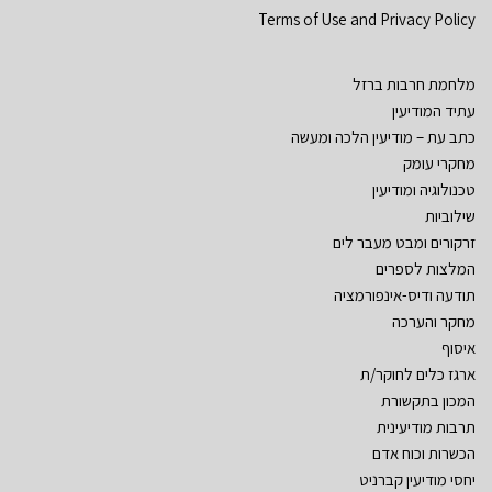
Terms of Use and Privacy Policy
מלחמת חרבות ברזל
עתיד המודיעין
כתב עת – מודיעין הלכה ומעשה
מחקרי עומק
טכנולוגיה ומודיעין
שילוביות
זרקורים ומבט מעבר לים
המלצות לספרים
תודעה ודיס-אינפורמציה
מחקר והערכה
איסוף
ארגז כלים לחוקר/ת
המכון בתקשורת
תרבות מודיעינית
הכשרות וכוח אדם
יחסי מודיעין קברניט