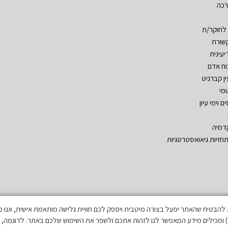
רכה
 לחוקר/ת
שורת
יעינית
וח אדם
ין קברניט
ומי
ם וימי עיון
דמיה
חזיות גיאואסטרטגיות
בטיח שהאתר יפעל בצורה מיטבית ויספק לכם חוויית גלישה מותאמת אישית, אנו משתמשים 
') ומכילים מידע המאפשר לנו לזהות אתכם ולשפר את השימוש שלכם באתר. לדוגמה, ה