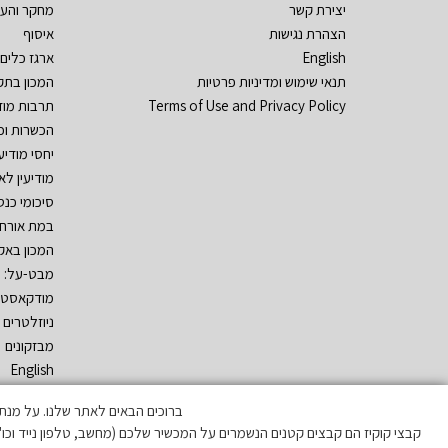
יצירת קשר
מחקר והע
הצהרת נגישות
איסוף
English
ארגז כלים
תנאי שימוש ומדיניות פרטיות
המכון בתק
Terms of Use and Privacy Policy
תרבות מוד
הכשרות וכ
יחסי מודיע
מודיעין לא
סיכומי כנסי
במת אורח
המכון באק
מבט-על: ת
מודקאסט
ניוזלטרים
מבזקונים
English
ברוכים הבאים לאתר שלנו. על מנת לה
קבצי קוקיז הם קבצים קטנים הנשמרים על המכשיר שלכם (מחשב, טלפון נייד וכו