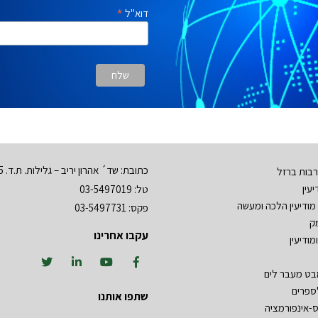
*
דוא"ל
כתובת: שד´ אהרון יריב – גלילות. ת.ד. 3555 רמת השרון 47134
בות ברזל
עין
טל: 03-5497019
מודיעין הלכה ומעשה
פקס: 03-5497731
ק
עקבו אחרינו
מודיעין
מבט מעבר לים
ספרים
שתפו אותנו
ס-אינפורמציה