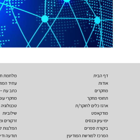
דף הבית
מלחמת חר
אודות
עתיד המודי
מחקרים
כתב עת – 
תחומי מחקר
מחקרי עומ
ארגז כלים לחוקר/ת
טכנולוגיה ו
מודקאסט
שילוביות
ימי עיון וכנסים
זרקורים ו
ביקורת ספרים
המלצות ל
המרכז למורשת המודיעין
תודעה ודי