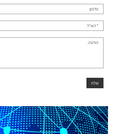
טלפון:
*
דוא"ל:
הודעה:
שלח