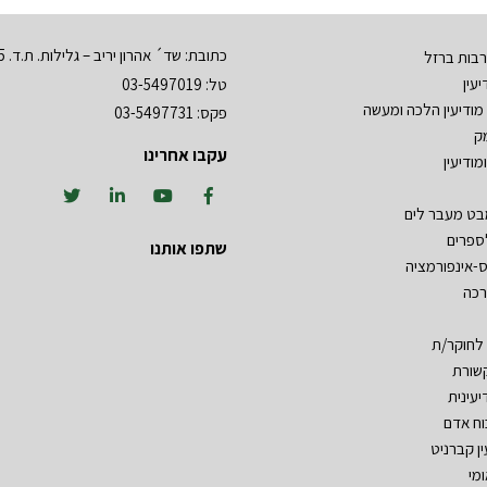
כתובת: שד´ אהרון יריב – גלילות. ת.ד. 3555 רמת השרון 47134
בות ברזל
עין
טל: 03-5497019
מודיעין הלכה ומעשה
פקס: 03-5497731
ק
עקבו אחרינו
מודיעין
מבט מעבר לים
ספרים
שתפו אותנו
ס-אינפורמציה
רכה
 לחוקר/ת
שורת
יעינית
וח אדם
ין קברניט
ומי