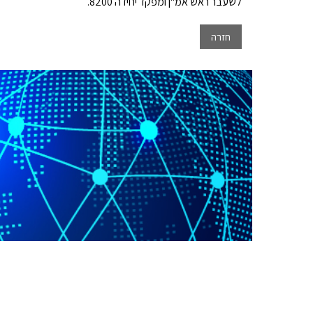
לשעבר ראש אמ"ן ומפקד יחידה 8200.
חזרה