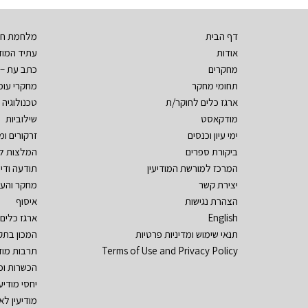
דף הבית
מלחמת חר
אודות
עתיד המודי
מחקרים
כתב עת – 
תחומי מחקר
מחקרי עומ
ארגז כלים לחוקר/ת
טכנולוגיה ו
מודקאסט
שילוביות
ימי עיון וכנסים
זרקורים ו
ביקורת ספרים
המלצות ל
המרכז למורשת המודיעין
תודעה ודי
יצירת קשר
מחקר והע
הצהרת נגישות
איסוף
English
ארגז כלים
תנאי שימוש ומדיניות פרטיות
המכון בתק
Terms of Use and Privacy Policy
תרבות מוד
הכשרות וכ
יחסי מודיע
מודיעין לא