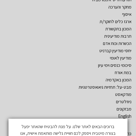
מחקר והערכה
איסוף
ארגז כלים לחוקר/ת
המכון בתקשורת
תרבות מודיעינית
הכשרות וכוח אדם
יחסי מודיעין קברניט
מודיעין לאומי
סיכומי כנסים וימי עיון
במת אורח
המכון באקדמיה
מבט-על: תחזיות גיאואסטרטגיות
מודקאסט
ניוזלטרים
מבזקונים
English
ברוכים הבאים לאתר שלנו. על מנת להבטיח שהאתר יפעל
בצורה מיטבית ויספק לכם חוויית גלישה מותאמת אישית, אנו
כתובת: שד´ אהרון יריב – גלילות. ת.ד. 3555 רמת השרון 47134