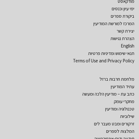
מודקאסט
ימי עיון וכנסים
ביקורת ספרים
המרכז למורשת המודיעין
יצירת קשר
הצהרת נגישות
English
תנאי שימוש ומדיניות פרטיות
Terms of Use and Privacy Policy
מלחמת חרבות ברזל
עתיד המודיעין
כתב עת – מודיעין הלכה ומעשה
מחקרי עומק
טכנולוגיה ומודיעין
שילוביות
זרקורים ומבט מעבר לים
המלצות לספרים
תודעה ודיס-אינפורמציה