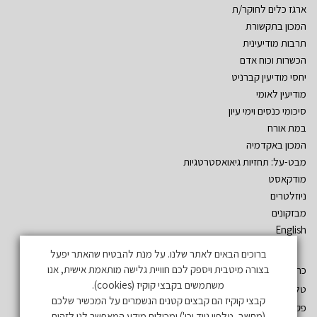
ארגז כלים לחוקר/ת
המכון בתקשורת
תרבות מודיעינית
הכשרות וכוח אדם
יחסי מודיעין קברניט
מודיעין לאומי
סיכומי כנסים וימי עיון
במת אורח
המכון באקדמיה
מבט-על: תחזיות גיאואסטרטגיות
מודקאסט
ניוזלטרים
מבזקונים
English
ברוכים הבאים לאתר שלנו. על מנת להבטיח שהאתר יפעל
בצורה מיטבית ויספק לכם חוויית גלישה מותאמת אישית, אנו
כתובת: שד´ אהרון יריב – גלילות. ת.ד. 3555 רמת השרון 47134
משתמשים בקבצי קוקיז (cookies).
טל: 03-5497019
קבצי קוקיז הם קבצים קטנים הנשמרים על המכשיר שלכם
פקס: 03-5497731
(מחשב, טלפון נייד וכו') ומכילים מידע המאפשר לנו לזהות