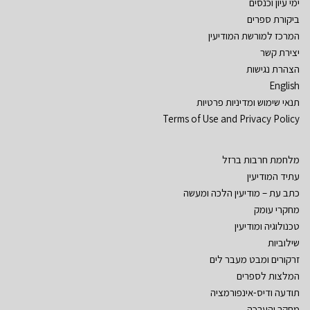
ימי עיון וכנסים
ביקורת ספרים
המרכז למורשת המודיעין
יצירת קשר
הצהרת נגישות
English
תנאי שימוש ומדיניות פרטיות
Terms of Use and Privacy Policy
מלחמת חרבות ברזל
עתיד המודיעין
כתב עת – מודיעין הלכה ומעשה
מחקרי עומק
טכנולוגיה ומודיעין
שילוביות
זרקורים ומבט מעבר לים
המלצות לספרים
תודעה ודיס-אינפורמציה
מחקר והערכה