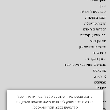
איסוף
ארגז כלים לחוקר/ת
המכון בתקשורת
תרבות מודיעינית
הכשרות וכוח אדם
יחסי מודיעין קברניט
מודיעין לאומי
סיכומי כנסים וימי עיון
במת אורח
המכון באקדמיה
מבט-על: תחזיות גיאואסטרטגיות
מודקאסט
ניוזלטרים
מבזקונים
English
ברוכים הבאים לאתר שלנו. על מנת להבטיח שהאתר יפעל
בצורה מיטבית ויספק לכם חוויית גלישה מותאמת אישית, אנו
כתובת: שד´ אהרון יריב – גלילות. ת.ד. 3555 רמת השרון 47134
משתמשים בקבצי קוקיז (cookies).
טל: 03-5497019