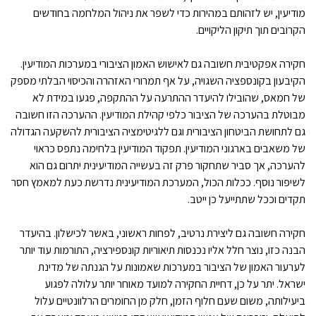
מודיעין, יש לזהותם במהירות כדי לשפר את ניהול המלחמה בחודשים
הקרובים תוך תיקון הליקויים.
חקירה אפקטיבית חשובה גם לאישוש האמון הציבורי במערכות המודיעין.
הקיבעון בקונספציה השגויה, על אף תמרורי האזהרה והכיסוי הבלתי מספק
של חמאס, שהובילו להיעדר ההתרעה על ההתקפה, פגעו במידת לא
מבוטלת בהערכה של הציבור כלפי קהילת המודיעין. ההערכה הזו חשובה
גם לתחושת הביטחון הציבורית וגם ללגיטימציה הציבורית להשקעה הגדולה
של משאבים בארגוני המודיעין. תפקוד המודיעין בלחימה נתפס כראוי
להערכה, אך סביר שתחקור פרק זה בעשייה המודיעינית יתרום גם הוא
לשיפור נוסף. ככלות הכול, המערכת המודיעינית נדרשת כעת למאמץ חסר
תקדים וככל שתתייעל כן ייטב.
חקירה חשובה גם ליצירת נרטיב, לפחות ראשוני, באשר לכישלון. בהיעדר
הבנה כזו, נוצר חלל אליו נכנסות תיאוריות קונספירציה, התורמות עוד יותר
לערעור האמון של הציבור במערכות שאמונות על הגנתה של מדינת
ישראל. יתר על כן, דחיית החקירה למועד מאוחר יותר עלולה לפגוע
ביעילותה, משום שעם חלוף הזמן, חלק מן החומרים הרלוונטיים עלול