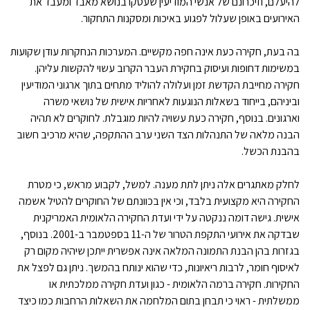
להיעלם, וזיכרונם של אנשי המודיעין שעסקו בנושא מאבד ומעבד את
האירועים באופן שעלול לפגוע באיכות ומסקנות התחקור.
בה בעת, חקירה כעת אינה חפה מקשיים. המערכות הנחקרות עודן שקועות
במשימות דחופות ועיסוק בחקירת העבר הקרוב עשוי להקשות עליהן.
חקירה מחייבת הקדשת זמן ועלולה להוליד מתחים בתוך ארגוני המודיעין
וביניהם, בייחוד בשאלות הנוגעות לאחריות אישית של נושאי משרה
וארגונים. בנוסף, חקירה כעת עשויה להיות מוגבלת. לחוקרים לא תהיה
הבנה מלאה של התנהלות הצד השני ערב ההתקפה, שהיא מרכיב חשוב
בהבנת הכשל.
לחלק מאתגרים אלה ניתן לתת מענה. למשל, לקבוע מראש, כי מטרת
החקירה היא מקצועית בלבד, וכי אין בכוונתם של החוקרים להטיל אשמה
אישית. גישה דומה ננקטה על ידי ועדת החקירה הלאומית האמריקנית
שבדקה את אירועי התקפת הטרור של ה-11 בספטמבר ב-2001. בנוסף,
בגזרות בהן הבנת התמונה המלאה אינה אפשרית ייתכן שיהיה מקום רק
לאיסוף חומר, לרבות ריאיונות, כדי שהוא ינותח בהמשך. ניתן גם לפצל את
החקירות. חקירה ברמה הלאומית - כגון ועדת חקירה ממלכתית או
ממשלתית - ראוי כי תבחן בתום המלחמה את השאלות הרחבות כמו כיצד