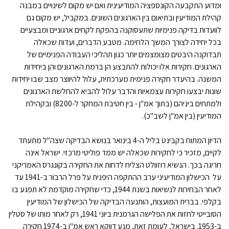
ומדוע התקבעה הקונספציה המודיעינית ואם יש מקום לשינויים במבנה
קהילת המודיעין ובתיאום בין הארגונים השונים. במקביל, יש מקום גם
לוועדות בדיקה פנימיות שתעסוקנה בהפקת לקחים ארגוניים ומבצעיים
בכל יחידה לצורך המשך הלחימה. מטבע הדברים, ועדות שכאלה
תבדוקנה היבטים מצומצמים יותר כגון תהליכי העבודה הפנימיים של
הארגונים. חקירות אלו יכולות להתבצע הן ברמת הארגונים והן ביחידות
המשנה. בהיעדר חקירה פנימית מערכתית, עלול להיווצר מצב שבו יחידות
שונות יבצעו חקירות עצמאיות והדבר עלול להביא להחלשת הארגונים
ולמתחים ביניהם (בתוך אמ"ן - בין חטיבת המחקר ל-8200) ובקהילת
המודיעין (בין אמ"ן לשב"כ).
הדיון המתוח בקבינט בליל ה-4 בינואר בנושא הבדיקה שצה"ל מתעתד
לקיים, מזכיר כי לחקירות שכאלה יש ממד פוליטי מרכזי. ישראל אינה
חריגה בכך. הנשיא רוזוולט הצליח לדחות את החקירה בקונגרס האמריקני
על הכישלון המודיעיני ערב ההתקפה היפנית על פרל הרבור ב-1941 עד
לאחר הבחירות לנשיאות בשנת 1944, כדי שחקירה מוקדמת לא תפגע בו
בקלפי. בברית המועצות, הותנעה הבדיקה של הכישלון של המודיעין
הסובייטי לחזות את הפלישה הגרמנית ביוני 1941, רק לאחר מותו של סטלין
ב-1953. בישראל, לעומת זאת, מנע דווקא ראש אמ"ן ב-1974 חקירה