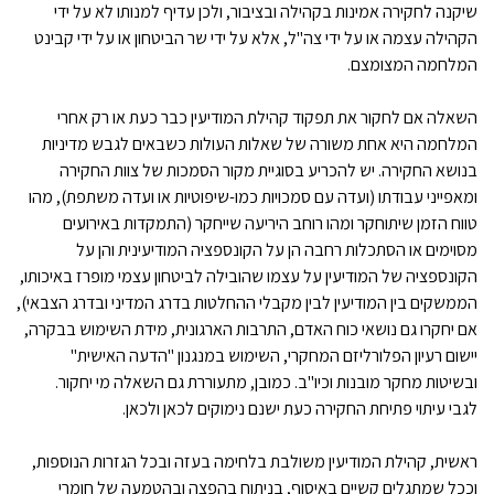
שיקנה לחקירה אמינות בקהילה ובציבור, ולכן עדיף למנותו לא על ידי
הקהילה עצמה או על ידי צה"ל, אלא על ידי שר הביטחון או על ידי קבינט
המלחמה המצומצם.
השאלה אם לחקור את תפקוד קהילת המודיעין כבר כעת או רק אחרי
המלחמה היא אחת משורה של שאלות העולות כשבאים לגבש מדיניות
בנושא החקירה. יש להכריע בסוגיית מקור הסמכות של צוות החקירה
ומאפייני עבודתו (ועדה עם סמכויות כמו-שיפוטיות או ועדה משתפת), מהו
טווח הזמן שיתוחקר ומהו רוחב היריעה שייחקר (התמקדות באירועים
מסוימים או הסתכלות רחבה הן על הקונספציה המודיעינית והן על
הקונספציה של המודיעין על עצמו שהובילה לביטחון עצמי מופרז באיכותו,
הממשקים בין המודיעין לבין מקבלי ההחלטות בדרג המדיני ובדרג הצבאי),
אם יחקרו גם נושאי כוח האדם, התרבות הארגונית, מידת השימוש בבקרה,
יישום רעיון הפלורליזם המחקרי, השימוש במנגנון "הדעה האישית"
ובשיטות מחקר מובנות וכיו"ב. כמובן, מתעוררת גם השאלה מי יחקור.
לגבי עיתוי פתיחת החקירה כעת ישנם נימוקים לכאן ולכאן.
ראשית, קהילת המודיעין משולבת בלחימה בעזה ובכל הגזרות הנוספות,
וככל שמתגלים קשיים באיסוף, בניתוח בהפצה ובהטמעה של חומרי