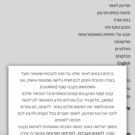
מודיעין לאומי
סיכומי כנסים וימי עיון
במת אורח
המכון באקדמיה
מבט-על: תחזיות גיאואסטרטגיות
מודקאסט
ניוזלטרים
מבזקונים
English
ברוכים הבאים לאתר שלנו. על מנת להבטיח שהאתר יפעל
בצורה מיטבית ויספק לכם חוויית גלישה מותאמת אישית, אנו
כתובת: שד´ אהרון יריב – גלילות. ת.ד. 3555 רמת השרון 47134
משתמשים בקבצי קוקיז (cookies).
טל: 03-5497019
קבצי קוקיז הם קבצים קטנים הנשמרים על המכשיר שלכם
פקס: 03-5497731
(מחשב, טלפון נייד וכו') ומכילים מידע המאפשר לנו לזהות
אתכם ולשפר את השימוש שלכם באתר. לדוגמה, הם עוזרים
עקבו אחרינו
לזכור את העדפותיכם, לשמור מוצרים בסל הקניות ולהציג לכם
תכנים רלוונטיים.
המשך הגלישה באתר מהווה הסכמה אוטומטית לשימוש בקבצי
קוקיז,
לתנאים והגבלות, למדיניות הפרטיות
ומאשר/ת יצירת
שתפו אותנו