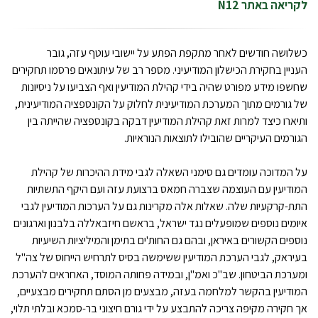
לקריאה באתר N12
כשלושה חודשים לאחר מתקפת הפתע על יישובי עוטף עזה, גובר
העניין בחקירת הכישלון המודיעיני. מספר רב של עיתונאים פרסמו תחקירים
שחשפו מידע מפורט שהיה בידי קהילת המודיעין ואף הצביעו על ניסיונות
של גורמים מתוך המערכת המודיעינית לחלוק על הקונספציה המודיעינית,
ותיארו כיצד למרות זאת קהילת המודיעין דבקה בקונספציה שהייתה בין
הגורמים העיקריים שהובילו לתוצאות הנוראיות.
על המדוכה עומדים גם סימני השאלה לגבי מידת ההיכרות של קהילת
המודיעין עם העוצמה שצברה חמאס ברצועת עזה ועם היקף התשתיות
התת-קרקעיות שלה. שאלות אלה מקרינות גם על הערכות המודיעין לגבי
איומים נוספים שמופעלים נגד ישראל, בראשם חיזבאללה בלבנון וארגונים
נוספים הקשורים באיראן, ובהם גם החות'ים בתימן והמיליציות השיעיות
בעיראק, לגבי הערכת המודיעין ששימשה בסיס לתרחיש הייחוס של צה"ל
ומערכת הביטחון. שב"כ ואמ"ן, ובמידה פחותה המוסד, האחראים להערכת
המודיעין בהקשר למלחמה בעזה, מבצעים מן הסתם תחקירים מבצעיים,
אך חקירה מקיפה צריכה להתבצע על ידי גורם חיצוני בר-סמכא ובלתי תלוי,