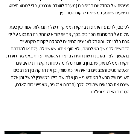
פנימית של מחדל יום הכיפורים (מעבר לוועדת אגרנט), כדי למנוע חיטוט
בפצעים שיפגע במשימת שיקום המודיעין.
לסיכום, לדעתנו היתרונות בחקירה ממוקדת של התנהלות המודיעין כעת
עולים על החסרונות הכרוכים בכך, אך יש לוודא שהחקירה תתבצע על ידי
גורם בלתי תלוי ותוגבל לעניינים החיוניים להפקת לקחים מקצועיים
הדרושים להמשך המלחמה, ולאיסוף מידע שעשוי להיעלם או להזדהם
בהמשך. לצד זאת, נדרשת חקירה ברמה הלאומית, עדיף באמצעות ועדת
חקירה ממלכתית, שתבחן בתום המלחמה סוגיות הקשורות להיבטים
האסטרטגיים והמבניים בראיה ארוכת טווח, וכן את הזיקה בין הנדבכים
השונים של הכשל המודיעיני – הן אלה שהובילו במישרין לכשל והן אלה
שיצרו את התנאים שהובילו לכך (תרבות ארגונית, מאפייני כוח האדם,
המבנה הארגוני וכיו"ב).