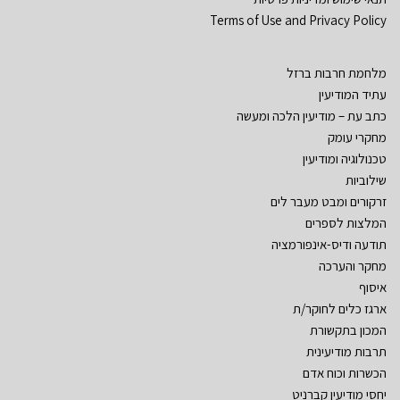
Terms of Use and Privacy Policy
מלחמת חרבות ברזל
עתיד המודיעין
כתב עת – מודיעין הלכה ומעשה
מחקרי עומק
טכנולוגיה ומודיעין
שילוביות
זרקורים ומבט מעבר לים
המלצות לספרים
תודעה ודיס-אינפורמציה
מחקר והערכה
איסוף
ארגז כלים לחוקר/ת
המכון בתקשורת
תרבות מודיעינית
הכשרות וכוח אדם
יחסי מודיעין קברניט