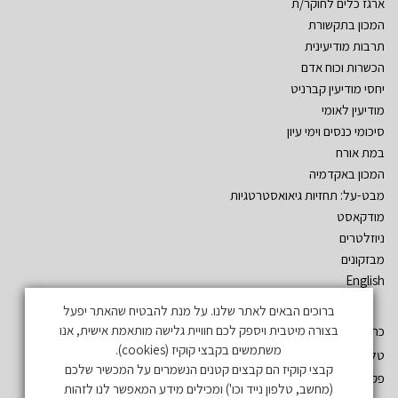
ארגז כלים לחוקר/ת
המכון בתקשורת
תרבות מודיעינית
הכשרות וכוח אדם
יחסי מודיעין קברניט
מודיעין לאומי
סיכומי כנסים וימי עיון
במת אורח
המכון באקדמיה
מבט-על: תחזיות גיאואסטרטגיות
מודקאסט
ניוזלטרים
מבזקונים
English
ברוכים הבאים לאתר שלנו. על מנת להבטיח שהאתר יפעל
בצורה מיטבית ויספק לכם חוויית גלישה מותאמת אישית, אנו
כתובת: שד´ אהרון יריב – גלילות. ת.ד. 3555 רמת השרון 47134
משתמשים בקבצי קוקיז (cookies).
טל: 03-5497019
קבצי קוקיז הם קבצים קטנים הנשמרים על המכשיר שלכם
פקס: 03-5497731
(מחשב, טלפון נייד וכו') ומכילים מידע המאפשר לנו לזהות