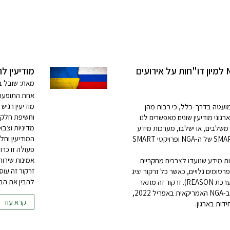
מערכת SMAPS: מערכת NLP למיון דו"חות על אירועים
מודיעין 
מאת: שובל בן
אחת התופעות
מודיעין רגיש 
מועטה בדרך-כלל, כי רבות מהן
וחשיפת חלקו
גוני מודיעין שונים מאפשרים לנו
מדיניות וצבא
 משלבים, או ישלבו, מערכות מידע
המודיעין וח
ייעודיות בעבודתם. לדוגמה, מערכת SMAPS של ה-NGA ופרויקטי SMART
פעולה זו כר
אמינות שירותי
ת מידע שנועדו לצרכים מחקריים
זרקור זה עו
פרסומים גלויים, כאשר כל זרקור יציג
להבין את הב
מערכת אחת (הזרקור הראשון עסק במערכת REASON). זרקור זה מתאר
את מערכת SMAPS, שנכנסה לשימוש ב-NGA האמריקאית באפריל 2022,
קרא עוד
ידות בארגון.