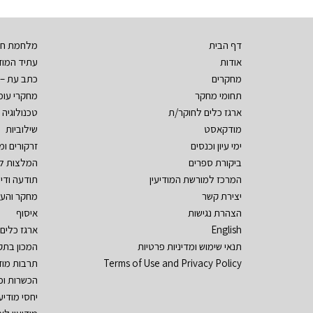
דף הבית
מלחמת חר
אודות
עתיד המודי
מחקרים
כתב עת – 
תחומי מחקר
מחקרי עומ
ארגז כלים לחוקר/ת
טכנולוגיה ו
מודקאסט
שילוביות
ימי עיון וכנסים
זרקורים ו
ביקורת ספרים
המלצות ל
המרכז למורשת המודיעין
תודעה ודי
יצירת קשר
מחקר והע
הצהרת נגישות
איסוף
English
ארגז כלים
תנאי שימוש ומדיניות פרטיות
המכון בתק
Terms of Use and Privacy Policy
תרבות מוד
הכשרות וכ
יחסי מודיע