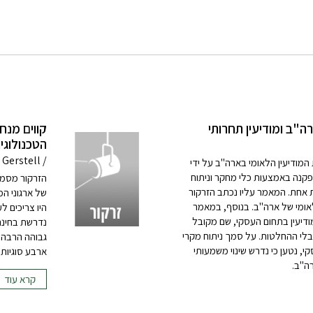
ה"ב ומודיעין תחרותי
קווים מנח
הטכנולוג
/ Glenn S. Gerstell
מודיעין הלאומי בארה"ב על ידי
קנה באמצעות כלי מחקר וניתוח
הזרקור מסמן
 אחת. המאמר עליו נכתב הזרקור
של ארגוני המ
אומי של ארה"ב. בנוסף, במאמר
ודיעין בתחום העסקי, שם מקובל
נדרשת בחינה
קבלי ההחלטות. על סמך ניתוח מקרי
גבוהה הרבה י
קי, נטען כי נדרש שינוי משמעותי
ארבע סוגיות 
ה"ב.
קרא עוד