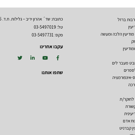
כתובת: שד´ אהרון יריב – גלילות. ת.ד. 3555 רמת השרון 47134
בות ברזל
עין
טל: 03-5497019
מודיעין הלכה ומעשה
פקס: 03-5497731
ק
עקבו אחרינו
מודיעין
מבט מעבר לים
ספרים
שתפו אותנו
ס-אינפורמציה
רכה
 לחוקר/ת
שורת
יעינית
וח אדם
ין קברניט