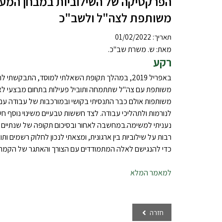
הפרקטיקה של השילוביות במבחן המעשה
משותפת לצה"ל ולשב"כ
תאריך: 01/02/2022
מאת: ש. משרת שב"כ.
רקע
באפריל 2019, במהלך תקופת השאלתי למוסד, התבקשת
משותפת עם צה"ל שתתמחה ותוביל פעילות בתחום מבצעי לא ש
משותפות אולם כבר התנסיתי בקושי ובמורכבות של עבודה עם
לנורמות ולתהליכי עבודה. לצד חששות טבעיים משינוי נוסף 
נעניתי למשימה.במחשבה לאחור ובסיכום תקופה של שנתיים 
רבות על שילוביות בין ארגונית, ומצאתי לנכון לחלוק רשמים 
כדי להנגישם לאלה המתמודדים עם הצורך והאתגר של הקמת 
למאמר המלא
חזרה