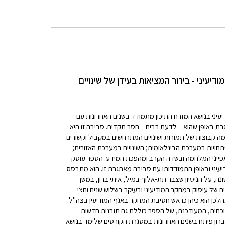
דיעיני - בירור המציאות בעידן של שינויים
עיני בנושא המזרח התיכון מתמודד בשנים האחרונות עם
ת באופן שהוא – לדעת רבים – חסר תקדים. סביבה זו היא
ה קבוצות של תמורות ושינויים המתרחשים במקביל וקשורים
תחויות במערכת הבינלאומית; השינויים במערכת האזורית;
אפייני המלחמה ובשדה הקרב ומהפכת המידע. הספר עוסק
עיני ובאופן התמודדותו עם סביבה מאתגרת זו. הוא מתבסס
ה, על הניסיון שצבר תת-אלוף במיל', איתי ברון, במשך
 של עיסוק במחקר המודיעיני ובעיקר בשלוש שנים וחצי
לכן הוא כיהן כראש חטיבת המחקר באגף המודיעין בצה"ל.
כחית, המעודכנת, של הספר כוללת גם תובנות חדשות
ברון פיתח בשנים האחרונות במסגרת הקורסים שלימד בנושא