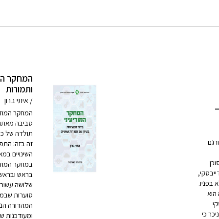
המחקר המו
ותמורות
/ איתי ברון
–
המחקר המודי
סביבה מאתגר
תולדה של כמ
רגם
זה בזה: התפ
השינויים במ
ריטניה ב-1985, היה סוכן
במחקר המודי
חד. גורדייבסקי,
בראש ובראשונ
נידון למוות שלא בפניו.
שלושה עשורים
 הוא
סוערות שבמה
קי
המהדורה הנו
כר כי
ומעודכנות ש