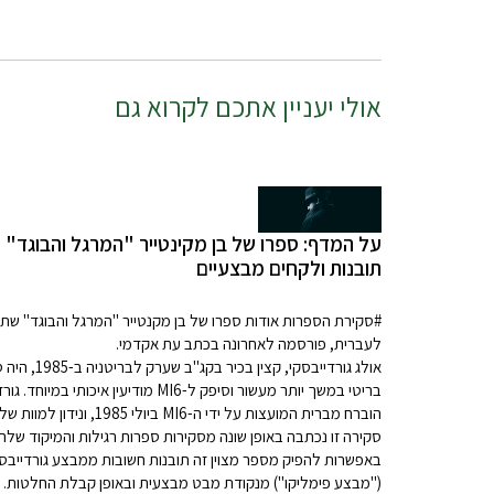
אולי יעניין אתכם לקרוא גם
על המדף: ספרו של בן מקינטייר "המרגל והבוגד" 
תובנות ולקחים מבצעיים
#
סקירת הספרות אודות ספרו של בן מקנטייר "המרגל והבוגד" שתו
לעברית, פורסמה לאחרונה בכתב עת אקדמי.
אולג גורדייבסקי, קצין בכיר בקג"ב שערק לב
בריטי במשך יותר מעשור וסיפק ל-MI6 מודיעין איכותי במיו
הוברח מברית המועצות על ידי ה-MI6 ביולי 1985, ו
סקירה זו נכתבה באופן שונה מסקירות ספרות רגילות והמיקוד שלה
באפשרות להפיק מספר מצוין זה תובנות חשובות ממבצע גורדייבס
("מבצע פימליקו") מנקודת מבט מבצעית ובאופן קבלת החלטות. ני