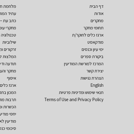
דף הבית
מלחמת חר
אודות
עתיד המודי
מחקרים
כתב עת – 
תחומי מחקר
מחקרי עומ
ארגז כלים לחוקר/ת
טכנולוגיה ו
מודקאסט
שילוביות
ימי עיון וכנסים
זרקורים ו
ביקורת ספרים
המלצות ל
המרכז למורשת המודיעין
תודעה ודי
יצירת קשר
מחקר והע
הצהרת נגישות
איסוף
English
ארגז כלים
תנאי שימוש ומדיניות פרטיות
המכון בתק
Terms of Use and Privacy Policy
תרבות מוד
הכשרות וכ
יחסי מודיע
מודיעין לא
סיכומי כנסי