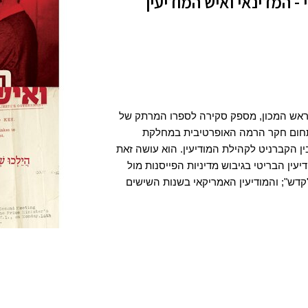
- המדינאי ואיש המודיעין
במסגרת מדור "על המדף" של המכון, דודי סימן טוב, סגן ראש המכון, מספק סקירה לספרו המרתק של 
ד"ר אהד לסלוי - "המדינאי ואיש המודיעין".  לסלוי, ראש תחום חקר הרמה האופרטיבית במחלקת 
היסטוריה בצה"ל, מציג בספר זה את המרחב המורכב שבין הקברניט לקהילת המודיעין. הוא עושה זאת 
באמצעות בחינה של שלושה מקרים שונים: מעורבות המודיעין הבריטי בגיבוש מדיניות הפייסנות מול 
גרמניה בשנות השלושים; המודיעין הישראלי ערב מבצע "קדש"; והמודיעין האמריקאי בשנות השישים 