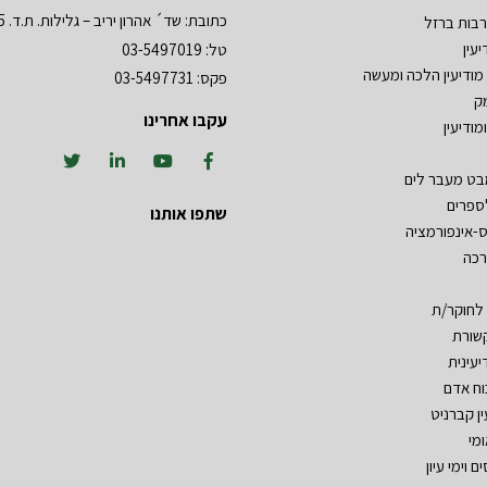
כתובת: שד´ אהרון יריב – גלילות. ת.ד. 3555 רמת השרון 47134
בות ברזל
עין
טל: 03-5497019
מודיעין הלכה ומעשה
פקס: 03-5497731
ק
עקבו אחרינו
מודיעין
מבט מעבר לים
ספרים
שתפו אותנו
ס-אינפורמציה
רכה
 לחוקר/ת
שורת
יעינית
וח אדם
ין קברניט
ומי
ם וימי עיון