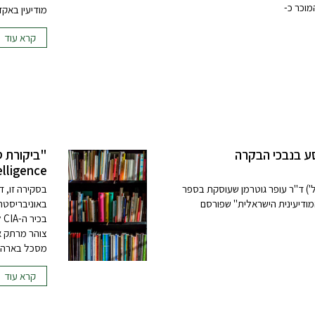
מוכר כ-
מודיעין באקדמ
קרא עוד
ע בנבכי הבקרה
terintelligence
) ד"ר עופר גוטרמן שעוסקת בספר
בסקירה זו, 
ודיעינית הישראלית" שפורסם
באוניבריסטת
ב
צוהר מרתק אל
מסכל בארה"ב 
קרא עוד