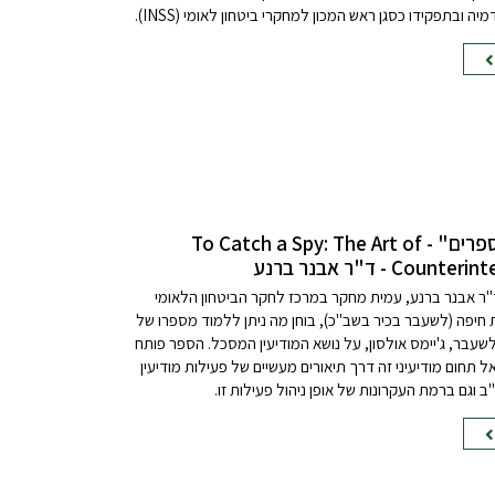
יה ובתפקידו כסגן ראש המכון למחקרי ביטחון לאומי (INSS).
"ביקורת ספרים" - To Catch a Spy: The Art of
Coun - ד"ר אבנר ברנע
ד"ר אבנר ברנע, עמית מחקר במרכז לחקר הביטחון הלאומי
 חיפה (לשעבר בכיר בשב"כ), בוחן מה ניתן ללמוד מספרו של
כיר ה-CIA לשעבר, ג'יימס אולסון, על נושא המודיעין המסכל. הספר פותח
 תחום מודיעיני זה דרך תיאורים מעשיים של פעילות מודיעין
וגם ברמת העקרונות של אופן ניהול פעילות זו.