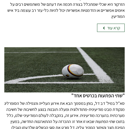
הזרקור היא שכלי שמתכלל בצורה חכמה את דעתם של משתמשים רבים על
איומים אפשריים או הזדמנויות אפשריות יכול להיות כלי עזר רב עוצמה ביד איש
המודיעין.
קרא עוד
"שתי הפתעות בכרטיס אחד"
סא"ל במיל' דב דל, בוחן במסמך הבא את אירוע העלייה והנפילה של הסופרליג
מנקודת מבט מודיעינית-מתודולוגית ומעלה תובנות בנוגע לחשיבות של חשיבה
מערכתית בהערכה מודיעינית. אירוע זה, בהקבלה לעולם המודיעיני שלנו, כלל
בתוכו שתי הפתעות שבאו זו אחר זו: ההכרזה על ההתארגנות החדשה, במעין
הפיכת חצר והויתור המהיר עליה. דל פורט את סוגי הכשלים שלדעתו הובילו