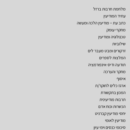
מלחמת חרבות ברזל
עתיד המודיעין
כתב עת – מודיעין הלכה ומעשה
מחקרי עומק
טכנולוגיה ומודיעין
שילוביות
זרקורים ומבט מעבר לים
המלצות לספרים
תודעה ודיס-אינפורמציה
מחקר והערכה
איסוף
ארגז כלים לחוקר/ת
המכון בתקשורת
תרבות מודיעינית
הכשרות וכוח אדם
יחסי מודיעין קברניט
מודיעין לאומי
סיכומי כנסים וימי עיון