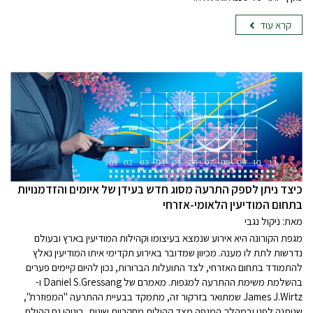
קרא עוד
כיצד ניתן לספק התרעה מסוג חדש בעידן של איומים והזדמנויות
בתחום המודיעין הלאומי-אזרחי
מאת: ניקול נגבי
מגפת הקורונה היא אירוע שנמצא בעיצומו וקהילות המודיעין בארץ ובעולם
נדרשות לתת לו מענה. מכיוון שמדובר באירוע תקדימי איתו המודיעין נאלץ
להתמודד בתחום האזרחי, לצד התועלות הברורות, נכון להיום קיימים פערים
בהשלמת משימת ההתרעה למגפות. מאמרם של Daniel S.Gressang ו-
James J.Wirtz שמתואר בזרקור זה, מתמקד בבעיית ההתרעה "המפוזרת",
שניתנה לפני ובמהלך המגפה מצד קהילות מחקריות שונות, ביניהן גם קהילת