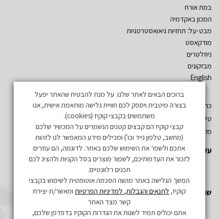
במת אורח
המכון באקדמיה
מבט-על: תחזיות גיאואסטרטגיות
מודקאסט
ניוזלטרים
מבזקונים
English
ברוכים הבאים לאתר שלנו. על מנת להבטיח שהאתר יפעל
בצורה מיטבית ויספק לכם חוויית גלישה מותאמת אישית, אנו
כתובת: שד´ אהרון יריב – גלילות. ת.ד. 3555 רמת השרון 47134
משתמשים בקבצי קוקיז (cookies).
טל: 03-5497019
קבצי קוקיז הם קבצים קטנים הנשמרים על המכשיר שלכם
פקס: 03-5497731
(מחשב, טלפון נייד וכו') ומכילים מידע המאפשר לנו לזהות
אתכם ולשפר את השימוש שלכם באתר. לדוגמה, הם עוזרים
עקבו אחרינו
לזכור את העדפותיכם, לשמור מוצרים בסל הקניות ולהציג לכם
תכנים רלוונטיים.
המשך הגלישה באתר מהווה הסכמה אוטומטית לשימוש בקבצי
קוקיז,
לתנאים והגבלות, למדיניות הפרטיות
ומאשר/ת יצירת
שתפו אותנו
קשר מצד האתר
אתם יכולים תמיד לשנות את הגדרות הקוקיז בדפדפן שלכם,