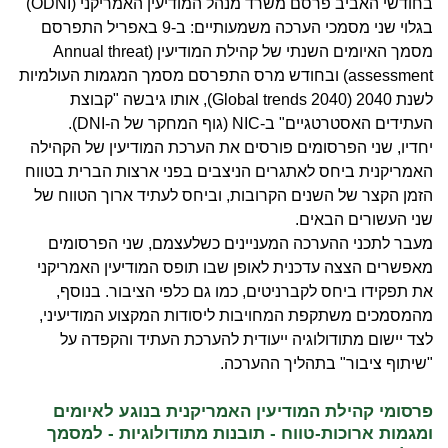
בחודשי האביב פרסם משרד מנהל המודיעין האמריקני (ODNI)
בגלוי שני מסמכי הערכה משמעותיים: ב-9 באפריל התפרסם
מסמך האיומים השנתי של קהילת המודיעין (Annual threat
assessment) ובחודש מרס התפרסם מסמך המגמות העולמיות
לשנת 2040 (Global trends 2040), אותו גיבשה "קבוצת
העתידים האסטרטגיים" ב-NIC (גוף המחקר של ה-DNI).
יחדיו, שני הפרסומים פורסים את הערכת המודיעין של הקהילה
האמריקנית ביחס לאתגרים הניצבים בפני ארצות הברית בטווח
הזמן הקצר של השנים הקרובות, וביחס לעתיד ארוך הטווח של
שני העשורים הבאים.
מעבר לתכני ההערכה המעניינים כשלעצמם, שני הפרסומים
מאפשרים הצצה עדכנית לאופן שבו תופס המודיעין האמריקני
את תפקידו ביחס לקברניטים, כמו גם כלפי הציבור. בנוסף,
מהמסמכים משתקפת המחויבות ליסודות המקצוע המודיעיני,
לצד יישום מתודולוגיה ייעודית להערכת העתיד והקפדה על
"שיתוף ציבור" בתהליך ההערכה.
פרסומי קהילת המודיעין האמריקנית בנוגע לאיומים
ומגמות ארוכות-טווח - תובנות מתודולוגיות - למסמך