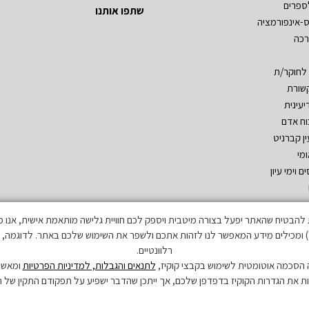
ספרים
שתפו אותנו
ס-אינפורמציה
רכה
 לחוקר/ת
שורת
יעינית
וח אדם
ין קברניט
ומי
ם וימי עיון
דמיה
בטיח שהאתר יפעל בצורה מיטבית ויספק לכם חוויית גלישה מותאמת אישית, אנו משתמשים 
חזיות גיאואסטרטגיות
') ומכילים מידע המאפשר לנו לזהות אתכם ולשפר את השימוש שלכם באתר. לדוגמה, ה
רלוונטיים.
הסכמה אוטומטית לשימוש בקבצי קוקיז,
לתנאים והגבלות, למדיניות הפרטיות
ומאשר
ת את הגדרות הקוקיז בדפדפן שלכם, אך ייתכן שהדבר ישפיע על תפקודם התקין של 