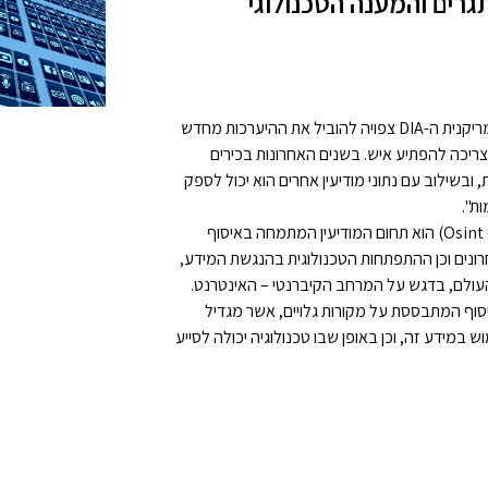
תגרים והמענה הטכנולוגי
הידיעה שפורסמה רק לאחרונה על כך שסוכנות המודיעין האמריקנית ה-DIA צפויה להוביל את ההיערכות מחדש
 צריכה להפתיע איש. בשנים האחרונות בכירים
, ובשילוב עם נתוני מודיעין אחרים הוא יכול לספק
ות".
המודיעין הגלוי, או האוסינט (Osint – Open Sources Intelligence) הוא תחום המודיעין המתמחה באיסוף
רונים וכן ההתפתחות הטכנולוגית בהנגשת המידע,
העולם, בדגש על המרחב הקיברנטי – האינטרנט.
סוף המתבססת על מקורות גלויים, אשר מגדיל
במידע זה, וכן באופן שבו טכנולוגיה יכולה לסייע