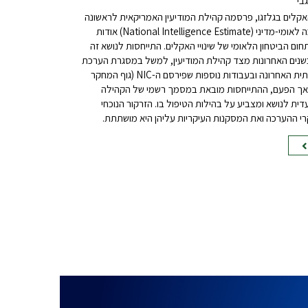
בי
קלים בגלזגו, פרסמה קהילת המודיעין האמריקאית לראשונה
מסמך הערכה לאומי-מדיני (National Intelligence Estimate) אודות
ם הביטחון הלאומי של שינויי האקלים. התייחסות לנושא זה
נים האחרונות מצד קהילת המודיעין, למשל במסגרת הערכת
האיומים השנתית האחרונה ובעבודות נוספות שפירסם ה-NIC (גוף המחקר
 ה-DNI). אך הפעם, ההתייחסות מובאת במסמך רשמי של הקהילה
ת לנושא ומצביע על בהילות הטיפול בו. הזרקור הנוכחי
רי ההערכה ואת המסקנות העיקריות עליהן היא מושתתת.