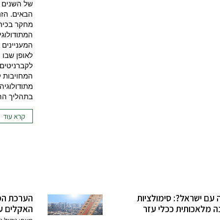
של השנים ה
הבאים. הזר
מחקר בכיר 
המתודולוגי
המעניינים
לאופן שבו 
לקברניטים,
המחויבות ל
מתודולוגיה
בתהליך הה
קרא עוד
עם ישראל?: סימולציות
ה מלאכותית ככלי עזר
האקלים ע