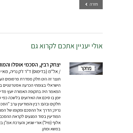
חזרה
אולי יעניין אתכם לקרוא גם
יצחק רבין, הסכמי אוסלו והמוד
/ אל"מ (בדימוס) ד"ר ז'ק נריה, מאי 2019
תוצר זה הינו חלק מסדרת פרסומים הע
הישראלי בצומתי הכרעה אסטרטגיים בת
המאמר היה בתקופה האמורה יועץ מדי
יומן בו סיכם את האירועים בלשכה כפי
חלקים ובהם: רבין והמודיעין ערב "הסכ
נריה; הדרך אל ההסכם ומקומו של המוד
המודיעין בסוד המגעים לקראת ההסכם; 
אלוף (מיל') אורי שגיא; והערכת אמ"ן
במשא ומתן.