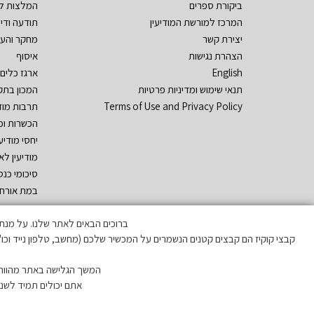
ביקורת ספרים
המלצות ל
המרכז למורשת המודיעין
תודעה ודי
יצירת קשר
מחקר והע
הצהרת נגישות
איסוף
English
ארגז כלים
תנאי שימוש ומדיניות פרטיות
המכון בתק
Terms of Use and Privacy Policy
תרבות מוד
הכשרות וכ
יחסי מודיע
מודיעין לא
סיכומי כנסי
במת אורח
המכון באק
ברוכים הבאים לאתר שלנו. על מנת לה
מבט-על: ת
קבצי קוקיז הם קבצים קטנים הנשמרים על המכשיר שלכם (מחשב, טלפון נייד וכו
מודקאסט
ניוזלטרים
המשך הגלישה באתר מהווה 
מבזקונים
אתם יכולים תמיד לשנו
English