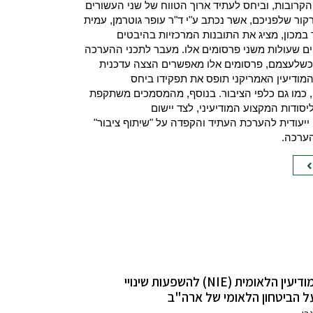
קרובות, וביחס לעתיד ארוך הטווח של שני העשורים
קור שלפניכם, אשר נכתב ע"י ד"ר עופר גוטרמן, עמית
במכון, מציג את התובנות המרכזיות בהיבטים
ים שעולות משני פרסומים אלו. מעבר לתכני ההערכה
 כשלעצמם, פרסומים אלו מאפשרים הצצה עדכנית
המודיעין האמריקני תופס את תפקידו ביחס
 כמו גם כלפי הציבור. בנוסף, מהמסמכים משתקפת
יסודות המקצוע המודיעיני, לצד יישום
 ייעודית להערכת העתיד והקפדה על "שיתוף ציבור"
ערכה.
הערכת המודיעין הלאומית (NIE) להשפעות שינויי
ל הביטחון הלאומי של ארה"ב