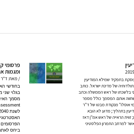
יעין
פרסומי קה
ומגמות ארו
/ מאת: ד"ר 
וסקת בתפקיד שמילא המודיעין
ולדותיה של מדינת ישראל. כותב
ני בלשכתו של ראש הממשלה וכתב
 שחווה אותם. המסמך כולל מספר
מי אוסלו" מנקודת מבטו של ד"ר
יעין בתהליך; מדוע לא הובא
זווית הראייה של ראש אמ"ן דאז
 באשר למרחב התמרון הפלסטיני
הפרסומים 
ביחס לאתגר