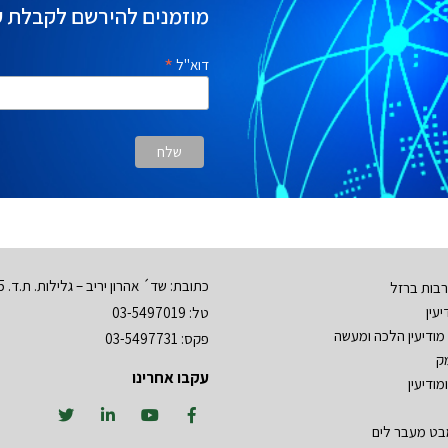
מוזמנים להירשם לקבלת ע
*
דוא"ל
כתובת: שד´ אהרון יריב – גלילות. ת.ד. 3555 רמת השרון 47134
בות ברזל
עין
טל: 03-5497019
מודיעין הלכה ומעשה
פקס: 03-5497731
ק
עקבו אחרינו
מודיעין
מבט מעבר לים