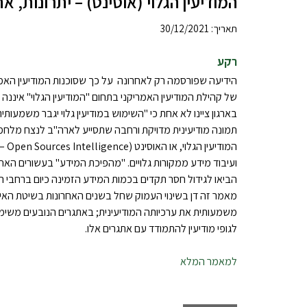
המודיעין הגלוי (אוסינט) – יתרונות, א
תאריך: 30/12/2021
רקע
של קהילת המודיעין האמריקני בתחום "המודיעין הגלוי" איננה
בארגון ציינו לא אחת כי "השימוש במודיעין גלוי יגבר משמעותית
תמונה מודיעינית מדויקת ורחבה שתסייע לארה"ב לנצח מלחמ
ועיבוד מידע ממקורות גלויים. "מהפיכת המידע" בעשורים האח
הביאו לגידול חסר תקדים בכמות המידע הזמינה כיום ברחבי 
מאמר זה דן בשינוי העמוק שחל בשנים האחרונות בשיטת האי
משמעותית את ערכיותה המודיעינית; באתגרים הנובעים משימוש 
לגופי מודיעין להתמודד עם אתגרים אלו.
למאמר המלא