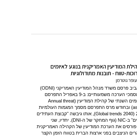
ילת המודיעין האמריקנית בנוגע לאיומים
כות-טווח - תובנות מתודולוגיות
עופר גוטרמן
בחודשי האביב פרסם משרד מנהל המודיעין האמריקני (ODNI)
בגלוי שני מסמכי הערכה משמעותיים: ב-9 באפריל התפרסם
מסמך האיומים השנתי של קהילת המודיעין (Annual threat
assessment) ובחודש מרס התפרסם מסמך המגמות העולמיות
לשנת 2040 (Global trends 2040), אותו גיבשה "קבוצת העתידים
האסטרטגיים" ב-NIC (גוף המחקר של ה-DNI). יחדיו, שני
פורסים את הערכת המודיעין של הקהילה האמריקנית
ים הניצבים בפני ארצות הברית בטווח הזמן הקצר