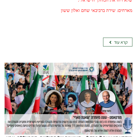
מארחים: שירה ברביבאי שחם ואלון ששון
קרא עוד