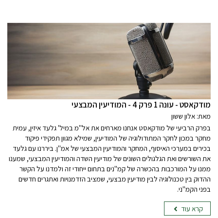
מודקאסט - עונה 1 פרק 4 - המודיעין המבצעי
מאת: אלון ששון
בפרק הרביעי של מודקאסט אנחנו מארחים את אל"מ במיל' גלעד איזין, עמית
מחקר במכון לחקר המתודולוגיה של המודיעין, שמילא מגוון תפקידי פיקוד
בכירים במערכי האיסוף, המחקר והמודיעין המבצעי של אמ"ן. ביררנו עם גלעד
את השורשים ואת הגלגולים השונים של מודיעין השדה והמודיעין המבצעי, שמענו
ממנו על המורכבות בהכשרה של קמ"נים בתחום ייחודי זה ולמדנו על הקשר
ההדוק בין טכנולוגיה לבין מודיעין מבצעי, שמציב הזדמנויות ואתגרים חדשים
בפני הקמ"ני.
קרא עוד