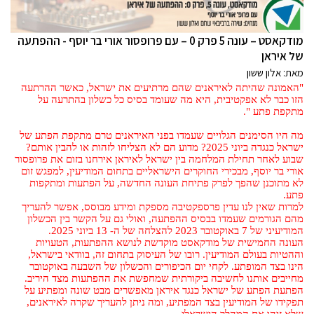
מודקאסט – עונה 5 פרק 0 – עם פרופסור אורי בר יוסף - ההפתעה
של איראן
מאת: אלון ששון
"האמונה שהיתה לאיראנים שהם מרתיעים את ישראל, כאשר ההרתעה
הזו כבר לא אפקטיבית, היא מה שעומד בסיס כל כשלון בהתרעה על
מתקפת פתע ".
מה היו הסימנים הגלויים שעמדו בפני האיראנים טרם מתקפת הפתע של
ישראל כנגדה ביוני 2025? מדוע הם לא הצליחו לזהות או להבין אותם?
שבוע לאחר תחילת המלחמה בין ישראל לאיראן אירחנו בזום את פרופסור
אורי בר יוסף, מבכירי החוקרים הישראליים בתחום המודיעין, למפגש זום
לא מתוכנן שהפך לפרק פתיחת העונה החדשה, על הפתעות ומתקפות
פתע.
למרות שאין לנו עדין פרספקטיבה מספקת ומידע מבוסס, אפשר להעריך
מהם הגורמים שעמדו בבסיס ההפתעה, ואולי גם על הקשר בין הכשלון
המודיעיני של 7 באוקטובר 2023 להצלחה של ה- 13 ביוני 2025.
העונה החמישית של מודקאסט מוקדשת לנושא ההפתעות, הטעויות
וההטיות בעולם המודיעין. רובו של העיסוק בתחום זה, בוודאי בישראל,
הינו בצד המופתע. לקחי יום הכיפורים והכשלון של השבעה באוקטובר
מחייבים אותנו לחשיבה ביקורתית שמחפשת את ההפתעות מצד היריב.
הפתעת הפתע של ישראל כנגד איראן מאפשרים מבט שונה ומפתיע על
תפקידו של המודיעין בצד המפתיע, ומה ניתן להעריך שקרה לאיראנים,
שלא זיהו את המהלך הישראלי.