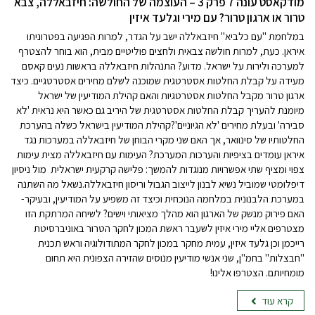
מודקאסט עונה 7 פרק 3 – העוצמה של החולשה: חיזבאללה, צבא
טרור או ארגון טרור? עם מירי וגלעד איזין
במלחמת "עם כלביא" חיזבאללה ישב על הגדר, למרות הפגיעה בפטרוניתו
איראן. כעת, למרות חולשה צבאית ולחצים פוליטיים מבית, הוא בוחר להצטרף
למערכה ולירות על ישראל. מדוע? התנהלות חיזבאללה בראשות נעים קאסם
מעידה על קבלת החלטות אסטרטגית שמוכנה לשלם מחירים אסטרטגיים. כיצד
ארגון טרור מקבל החלטות אסטרטגיות והאם קהילת המודיעין של ישראל
מיומנת להעריך קבלת החלטות אסטרטגית של היריב גם כאשר היא נראית 'לא
סבירה' ובעלת מחירים 'לא הגיוניים'?קהילת המודיעין בישראל כשלה בהערכת
החלטותיו של סינוואר, אך האם שני מקרי הבוחן של חיזבאללה במערכות נגד
איראן עומדים בציפיות והערכות המערכת? העימות עם חיזבאללה מצית עימות
צפוי ומציף שתי אפשרויות מנוגדות להמשך: פלישה קרקעית ישראלית מול ניסיון
דיפלומטי שמוביל נשיא לבנון לייצוב הגבול וריסון חיזבאללה.נשאל מה השתנה
במערכת הלבנונית במלחמה הנוכחית וכיצד זה משפיע על המודיעין, ובעיקר-
האם פירוק מנשק של הארגון הוא מהלך מציאותי וישים? לשיחה המרתקת הזו
מצטרפים אליי מירי איזין לשעבר ראשת המכון לחקר הטרור באוניברסיטת
רייכמן וכן גלעד איזין, עמית מחקר במכון לחקר המתודולוגיה וראש תכנית
"חבצלות" בחמ"ן, שני אנשי מודיעין מנוסים שהזירה הצפונית היא תחום
מומחיותם. הצטרפו אלינו!
קרא עוד