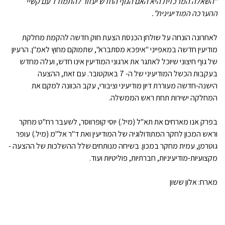
"השאלה המרכזית היא האם הגוף החדש יעזור להתמודד עם קשיי
ההערכה המודיעינית".
לאחרונה הונחה על שולחן הכנסת הצעת חוק חדשה להקמת מחלקת
מודיעין חדשה במאפייני "איפכא מסתברא", שתמוקם מחוץ לאמ"ן. הרעיון
של גוף חיצוני שיוכל לאתגר את ארגוני המודיעין אינו חדש, ועלה מחדש
בעקבות הכשל המודיעיני של ה- 7 באוקטובר. עם זאת, ההצעה
הישנה-חדשה מעוררת דיון מודיעיני וציבורי, עקב הכוונה למקם את
המחלקה ישירות תחת ראש הממשלה.
בפרק אנו מארחים את תא"ל (מיל.) יוסי קופרווסר, לשעבר רח"ט מחקר
וראש המכון לחקר המתודולוגיה של המודיעין ואת ד"ר אל"מ (מיל.) עופר
גוטרמן, עמית מחקר במכון. בשיחה מנותחים שלל ההשלכות של ההצעה -
מקצועיות-מודיעיניות, חברתיות, פוליטיות ועוד.
מארח: אלון ששון