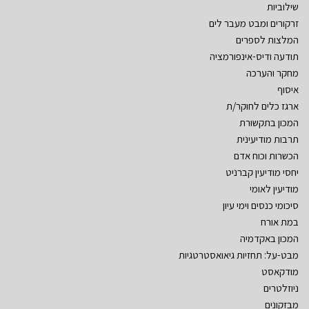
שילוביות
זרקורים ומבט מעבר לים
המלצות לספרים
תודעה ודיס-אינפורמציה
מחקר והערכה
איסוף
ארגז כלים לחוקר/ת
המכון בתקשורת
תרבות מודיעינית
הכשרות וכוח אדם
יחסי מודיעין קברניט
מודיעין לאומי
סיכומי כנסים וימי עיון
במת אורח
המכון באקדמיה
מבט-על: תחזיות גיאואסטרטגיות
מודקאסט
ניוזלטרים
מבזקונים