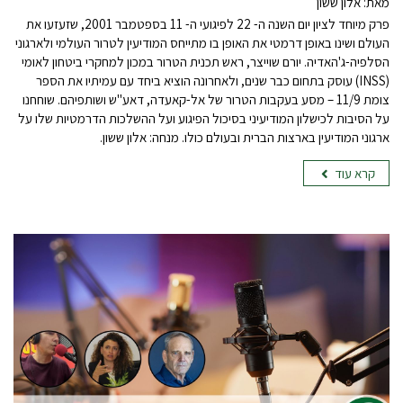
מאת: אלון ששון
פרק מיוחד לציון יום השנה ה- 22 לפיגועי ה- 11 בספטמבר 2001, שזעזעו את
העולם ושינו באופן דרמטי את האופן בו מתייחס המודיעין לטרור העולמי ולארגוני
הסלפיה-ג'האדיה. יורם שוייצר, ראש תכנית הטרור במכון למחקרי ביטחון לאומי
(INSS) עוסק בתחום כבר שנים, ולאחרונה הוציא ביחד עם עמיתיו את הספר
צומת 11/9 – מסע בעקבות הטרור של אל-קאעדה, דאע"ש ושותפיהם. שוחחנו
על הסיבות לכישלון המודיעיני בסיכול הפיגוע ועל ההשלכות הדרמטיות שלו על
ארגוני המודיעין בארצות הברית ובעולם כולו. מנחה: אלון ששון.
קרא עוד