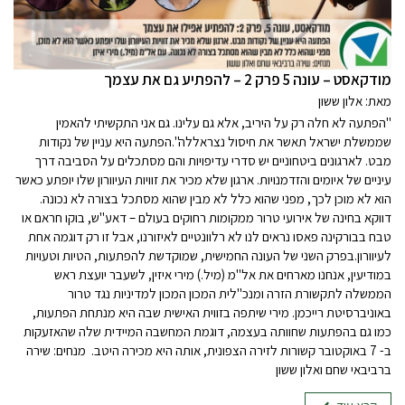
‏‏‏‏מודקאסט – עונה 5 פרק 2 – להפתיע גם את עצמך
מאת: אלון ששון
"הפתעה לא חלה רק על היריב, אלא גם עלינו. גם אני התקשיתי להאמין
שממשלת ישראל תאשר את חיסול נצראללה".הפתעה היא עניין של נקודות
מבט. לארגונים ביטחוניים יש סדרי עדיפויות והם מסתכלים על הסביבה דרך
עיניים של איומים והזדמנויות. ארגון שלא מכיר את זוויות העיוורון שלו יופתע כאשר
הוא לא מוכן לכך, מפני שהוא כלל לא מבין שהוא מסתכל בצורה לא נכונה.
דווקא בחינה של אירועי טרור ממקומות רחוקים בעולם – דאע"ש, בוקו חראם או
טבח בבורקינה פאסו נראים לנו לא רלוונטיים לאיזורנו, אבל זו רק דוגמה אחת
לעיוורון.בפרק השני של העונה החמישית, שמוקדשת להפתעות, הטיות וטעויות
במודיעין, אנחנו מארחים את אל"מ (מיל.) מירי איזין, לשעבר יועצת ראש
הממשלה לתקשורת הזרה ומנכ"לית המכון המכון למדיניות נגד טרור
באוניברסיטת רייכמן. מירי שיתפה בזווית האישית שבה היא מנתחת הפתעות,
כמו גם בהפתעות שחוותה בעצמה, דוגמת המחשבה המיידית שלה שהאזעקות
ב- 7 באוקטובר קשורות לזירה הצפונית, אותה היא מכירה היטב. מנחים: שירה
ברביבאי שחם ואלון ששון