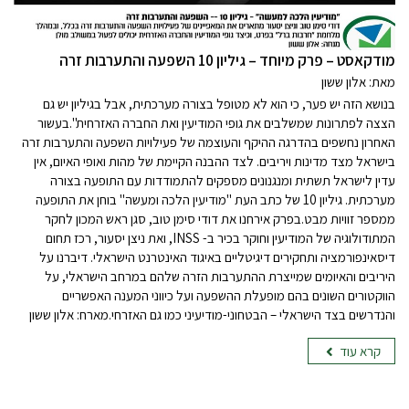
‏‏‏‏מודקאסט – פרק מיוחד – גיליון 10 השפעה והתערבות זרה
מאת: אלון ששון
בנושא הזה יש פער, כי הוא לא מטופל בצורה מערכתית, אבל בגיליון יש גם
הצצה לפתרונות שמשלבים את גופי המודיעין ואת החברה האזרחית".בעשור
האחרון נחשפים בהדרגה ההיקף והעוצמה של פעילויות השפעה והתערבות זרה
בישראל מצד מדינות ויריבים. לצד ההבנה הקיימת של מהות ואופי האיום, אין
עדין לישראל תשתית ומנגנונים מספקים להתמודדות עם התופעה בצורה
מערכתית. גיליון 10 של כתב העת "מודיעין הלכה ומעשה" בוחן את התופעה
ממספר זוויות מבט.בפרק אירחנו את דודי סימן טוב, סגן ראש המכון לחקר
המתודולוגיה של המודיעין וחוקר בכיר ב- INSS, ואת ניצן יסעור, רכז תחום
דיסאינפורמציה ותחקירים דיגיטליים באיגוד האינטרנט הישראלי. דיברנו על
היריבים והאיומים שמייצרת ההתערבות הזרה שלהם במרחב הישראלי, על
הווקטורים השונים בהם מופעלת ההשפעה ועל כיווני המענה האפשריים
והנדרשים בצד הישראלי – הבטחוני-מודיעיני כמו גם האזרחי.מארח: אלון ששון
קרא עוד