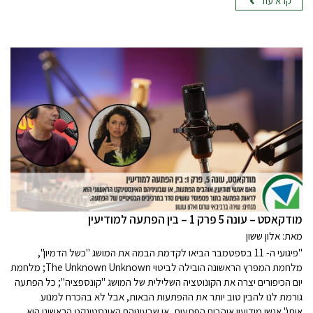
קרא עוד
‏‏‏‏מודקאסט – עונה 5 פרק 1 – בין הפתעה למודיעין
מאת: אלון ששון
"פיגועי ה- 11 בספטמבר הביאו לקדמת הבמה את המושג "כשל הדמיון",
מלחמת המפרץ הראשונה הובילה לביטוי The Unknown Unknown; מלחמת
יום הכיפורים יצרה את הקונוטציה השלילית של המושג "קונספציה"; כל הפתעה
גורמת לנו להבין טוב יותר את ההפתעות הבאות, אבל לא בהכרח למנוע
אותן".אנשי מודיעין אוהבים הפתעות, או שבעיניהם האינסטינקט הראשוני הוא