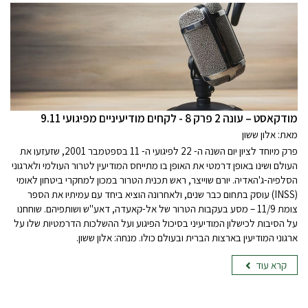
מודקאסט – עונה 2 פרק 8 - לקחים מודיעיניים מפיגועי 9.11
מאת: אלון ששון
פרק מיוחד לציון יום השנה ה- 22 לפיגועי ה- 11 בספטמבר 2001, שזעזעו את
העולם ושינו באופן דרמטי את האופן בו מתייחס המודיעין לטרור העולמי ולארגוני
הסלפיה-ג'האדיה. יורם שוייצר, ראש תכנית הטרור במכון למחקרי ביטחון לאומי
(INSS) עוסק בתחום כבר שנים, ולאחרונה הוציא ביחד עם עמיתיו את הספר
צומת 11/9 – מסע בעקבות הטרור של אל-קאעדה, דאע"ש ושותפיהם. שוחחנו
על הסיבות לכישלון המודיעיני בסיכול הפיגוע ועל ההשלכות הדרמטיות שלו על
ארגוני המודיעין בארצות הברית ובעולם כולו. מנחה: אלון ששון.
קרא עוד