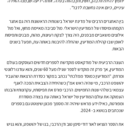
יחפוץ להיתלות בהן, חשיבותן בהווה בטלה. אותה ידיעה שבמנה האירה
עיניים, כיום אינה נחשבת לדבר".
בין האתגרים הרבים של מדינת ישראל בשנותיה הראשונות היה גם אתגר
הקמתו ומיסודו של המודיעין הישראלי. מול סביבה מאיימת מחוץ, ואל מול
אילוצים משאביים מבפנים, היה צורך לצקת רעיונות, מהות, מבנים ותפיסות
לאופן שבו קהילת המודיעין, שהחלה להיבנות באותה עת, תפעל בשנים
הבאות.
העונה הרביעית של מודקאסט מוקדשת לספרים חדשים העוסקים בעולם
המודיעין, אך פרק זה מוקדש לספר שגילו מעל 60 שנים, והוא עודנו רלוונטי
ומרתק. "המודיעין כמוסד ממלכתי" נכתב במקור כסדרת הרצאות שהעביר
יהושפט הרכבי, מי שהיה ראש אמ"ן כשהיחידה הצבאית הפכה לאגף
עצמאי בשלהי שנות החמישים. הרכבי פורס את תפיסותיו, עקרונותיו והבנתו
העמוקה את עולם המודיעין של ישראל באותה עת בצורה מסודרת
ומפורטת, כאילו ידע מראש שיהיה זה מסמך מכונן שיצוטט גם בספרים
שנכתבים בנושא ב- 2024.
את הספר הוציאו לאור דודי סימן טוב ודן הרכבי, בנו של יהושפט, והוא נגיש