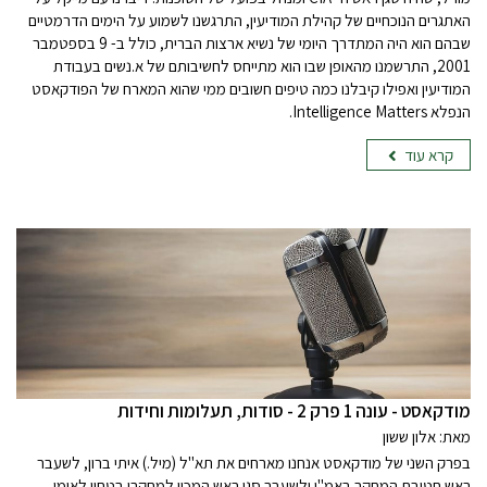
האתגרים הנוכחיים של קהילת המודיעין, התרגשנו לשמוע על הימים הדרמטיים
שבהם הוא היה המתדרך היומי של נשיא ארצות הברית, כולל ב- 9 בספטמבר
2001, התרשמנו מהאופן שבו הוא מתייחס לחשיבותם של א.נשים בעבודת
המודיעין ואפילו קיבלנו כמה טיפים חשובים ממי שהוא המארח של הפודקאסט
הנפלא Intelligence Matters.
קרא עוד
מודקאסט - עונה 1 פרק 2 - סודות, תעלומות וחידות
מאת: אלון ששון
בפרק השני של מודקאסט אנחנו מארחים את תא"ל (מיל.) איתי ברון, לשעבר
ראש חטיבת המחקר באמ"ן ולשעבר סגן ראש המכון למחקרי בטחון לאומי,