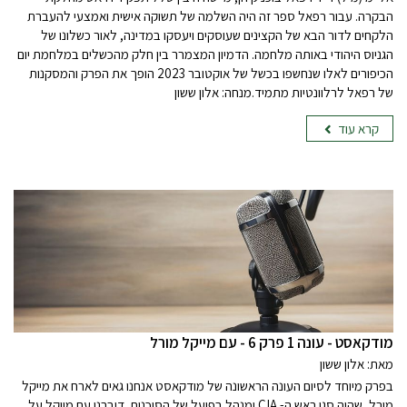
הבקרה. עבור רפאל ספר זה היה השלמה של תשוקה אישית ואמצעי להעברת
הלקחים לדור הבא של הקצינים שעוסקים ויעסקו במדינה, לאור כשלונו של
הגניוס היהודי באותה מלחמה. הדמיון המצמרר בין חלק מהכשלים במלחמת יום
הכיפורים לאלו שנחשפו בכשל של אוקטובר 2023 הופך את הפרק והמסקנות
של רפאל לרלוונטיות מתמיד.מנחה: אלון ששון
קרא עוד
מודקאסט - עונה 1 פרק 6 - עם מייקל מורל
מאת: אלון ששון
בפרק מיוחד לסיום העונה הראשונה של מודקאסט אנחנו גאים לארח את מייקל
מורל, שהיה סגן ראש ה- CIA ומנהל בפועל של הסוכנות. דיברנו עם מייקל על