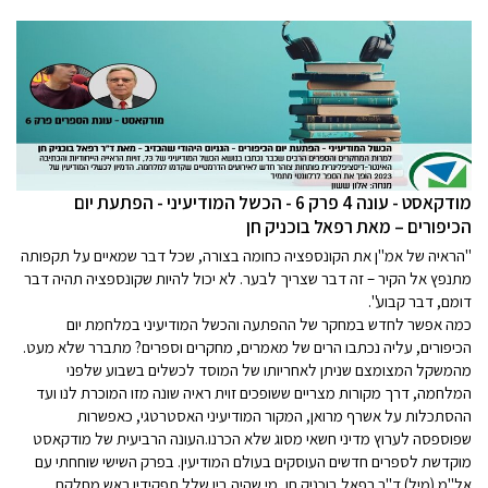
‏‏‏‏מודקאסט - עונה 4 פרק 6 - הכשל המודיעיני - הפתעת יום
הכיפורים – מאת רפאל בוכניק חן
"הראיה של אמ"ן את הקונספציה כחומה בצורה, שכל דבר שמאיים על תקפותה
מתנפץ אל הקיר – זה דבר שצריך לבער. לא יכול להיות שקונספציה תהיה דבר
דומם, דבר קבוע".
כמה אפשר לחדש במחקר של ההפתעה והכשל המודיעיני במלחמת יום
הכיפורים, עליה נכתבו הרים של מאמרים, מחקרים וספרים? מתברר שלא מעט.
מהמשקל המצומצם שניתן לאחריותו של המוסד לכשלים בשבוע שלפני
המלחמה, דרך מקורות מצריים ששופכים זוית ראיה שונה מזו המוכרת לנו ועד
ההסתכלות על אשרף מרואן, המקור המודיעיני האסטרטגי, כאפשרות
שפוספסה לערוץ מדיני חשאי מסוג שלא הכרנו.העונה הרביעית של מודקאסט
מוקדשת לספרים חדשים העוסקים בעולם המודיעין. בפרק השישי שוחחתי עם
אל"מ (מיל) ד"ר רפאל בוכניק חן, מי שהיה בין שלל תפקידיו ראש מחלקת