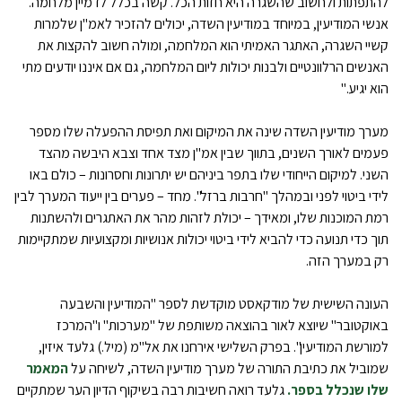
להתפתות ולחשוב שהשגרה היא חזות הכל. קשה בכלל לדמיין מלחמה.
אנשי המודיעין, במיוחד במודיעין השדה, יכולים להזכיר לאמ"ן שלמרות
קשיי השגרה, האתגר האמיתי הוא המלחמה, ומולה חשוב להקצות את
האנשים הרלוונטיים ולבנות יכולות ליום המלחמה, גם אם איננו יודעים מתי
הוא יגיע."
מערך מודיעין השדה שינה את המיקום ואת תפיסת ההפעלה שלו מספר
פעמים לאורך השנים, בתווך שבין אמ"ן מצד אחד וצבא היבשה מהצד
השני. למיקום הייחודי שלו בתפר ביניהם יש יתרונות וחסרונות – כולם באו
לידי ביטוי לפני ובמהלך "חרבות ברזל". מחד – פערים בין ייעוד המערך לבין
רמת המוכנות שלו, ומאידך – יכולת לזהות מהר את האתגרים ולהשתנות
תוך כדי תנועה כדי להביא לידי ביטוי יכולות אנושיות ומקצועיות שמתקיימות
רק במערך הזה.
העונה השישית של מודקאסט מוקדשת לספר "המודיעין והשבעה
באוקטובר" שיוצא לאור בהוצאה משותפת של "מערכות" ו"המרכז
למורשת המודיעין". בפרק השלישי אירחנו את אל"מ (מיל.) גלעד איזין,
שמוביל את כתיבת התורה של מערך מודיעין השדה, לשיחה על
המאמר
שלו שנכלל בספר.
גלעד רואה חשיבות רבה בשיקוף הדיון הער שמתקיים