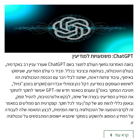
ChatGPT: משמעויות למודיעין
בשנה האחרונה נחשף העולם למוצר בשם ChatGPT שעורר עניין רב באקדמיה,
בעולם הטכנולוגי, בעיתונות ובציבור בכלל. סביר כי עולם המודיעין, שעיסוקו
באיסוף, עיבוד וניתוח דאטה, ישתנה לבלי הכר עם הכנסת הטכנולוגיה הזו
לשימוש העוסקים במודיעין. דקל כהן ונפתלי אבדרהם (חוקרים במכון "גזית",
חטיבת המחקר באמ"ן) טוענים במאמר חדש שה-GPT יאפשר לחוקר לתחקר
את המידע המודיעיני בצורה של שיחה, לבקש אלטרנטיבות, להטיל ספק,
ובאופן כללי להוות סוג של קמ"ן עזר לכל חוקר. קונקרטית הם ממליצים במאמר
זה לקדם הטמעה של הטכנולוגיה ברשת הפנימית, לבצע התאמה שלה לעבודה
על המידע המסווג ולהשקיע במחקר שימציא יישומים המתבססים על טכנולוגיה
זו.
קרא עוד