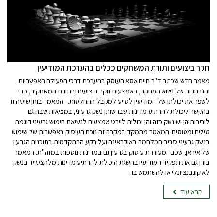
חקר ביצועים ותורת המשחקים ככלים בהערכת המודיעין
מאמר חדש שכתב ד"ר חיים אסא העוסק בהערכת דרכי הפעולה האפשריות
והנבחרות של נשוא המחקר, באמצעות חקר ביצועים ובתורת המשחקים, כדי
לשפר את יכולתו של המודיעין לסייע למקבל ההחלטות. המאמר בוחן שיטה זו
בהקשר ליכולת להרתיע מדינות שברשותן נשק גרעיני, במציאות שבה גם
ליריבותיהן יש נשק כזה והן יכולות ליירט אמצעים לנשיאת חימוש גרעיני דוגמת
טילים ומטוסים. המאמר מתמקד במקרה זה נוכח העיסוק באפשרות של שימוש
בנשק גרעיני סביב המלחמה באוקראינה ועל רקע ההתקדמות בתוכנית הגרעין
של איראן, שכבר מעוררת עיסוק בגרעין גם במדינות נוספות במזה"ת. המאמר
בוחן גם את תפקיד המודיעין בהשגת היכולת להרתיע מדינות מלהצטייד בנשק
לא קונבנציונלי או להשתמש בו.
קרא עוד