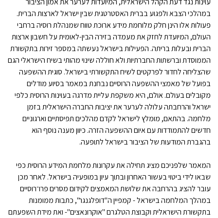
עוינות נגד דעת הקהל הישראלית, המיועדות לערער את אמון הציבור
במהלכי הצבא ולפגוע בברית האסטרטגית שבין ישראל לארצות הברית.
פעולות אלו הינן חלק מלוחמת מידע ארוכת טווח שמנהלת רוסיה ברחבי
העולם, המיועדת לחזק את מעמדה בזירה הבין-לאומית על חשבון ארצות
הברית ובעלות בריתה. הפעילות בישראל נעשתה במספר זירות בתקשורת
הממוסדת וברשתות החברתיות ולא חוללה שינוי מהותי בשיח הישראלי הגם
שהצליחה לחדור לפרקטים לשיח התקשורתי בישראל. סוגית ההשפעה
בפועל של מאמצי ההשפעה הרוסיים נבחנת במאמר בסיוע מודלים
מקובלים בעולם. אולם, היא משקפת עליית מדרגה בעוינות הרוסית כלפי
ישראל והרחבתה עלולה לערער את יציבות החברה הישראלית בזמן
מלחמה. בהתאם, מומלץ לישראל לקדם מהלכים תפיסתיים וארגוניים
חדשים להתמודדות עם איום ההשפעה הזרה. כיוון מענה נוסף הוא
בהגברת המודעות של הציבור בישראל לתופעה.
המאמר שלפניכם מציג תחילה את עקרונות מלחמת המידע הרוסית כפי
שבאו לידי ביטוי בעשור האחרון ובתוך עיון במופעיה בישראל. לאחר מכן
עובר להציג בהרחבה את שלושת המאמצים לקידום מסרים פרו־רוסיים
במהלך המלחמה בישראל - קמפיין ה"דופלגנגר", כתבות ממומנות
בתקשורת הישראלית וקבוצת הטלגרם "אוקרונאצים"- ואת מידת השפעתם