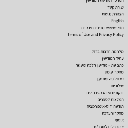
המרכז למורשת המודיעין
יצירת קשר
הצהרת נגישות
English
תנאי שימוש ומדיניות פרטיות
Terms of Use and Privacy Policy
מלחמת חרבות ברזל
עתיד המודיעין
כתב עת – מודיעין הלכה ומעשה
מחקרי עומק
טכנולוגיה ומודיעין
שילוביות
זרקורים ומבט מעבר לים
המלצות לספרים
תודעה ודיס-אינפורמציה
מחקר והערכה
איסוף
ארגז כלים לחוקר/ת