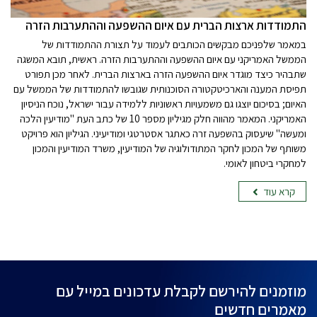
התמודדות ארצות הברית עם איום ההשפעה וההתערבות הזרה
במאמר שלפניכם מבקשים הכותבים לעמוד על תצורת ההתמודדות של
הממשל האמריקני עם איום ההשפעה וההתערבות הזרה. ראשית, תובא המשגה
שתבהיר כיצד מוגדר איום ההשפעה הזרה בארצות הברית. לאחר מכן תפורט
תפיסת המענה והארכיטקטורה הסוכנותית שגובשו להתמודדות של הממשל עם
האיום; בסיכום יוצגו גם משמעויות ראשוניות ללמידה עבור ישראל, נוכח הניסיון
האמריקני. המאמר מהווה חלק מגיליון מספר 10 של כתב העת "מודיעין הלכה
ומעשה" שיעסוק בהשפעה זרה כאתגר אסטרטגי ומודיעיני. הגיליון הוא פרויקט
משותף של המכון לחקר המתודולוגיה של המודיעין, משרד המודיעין והמכון
למחקרי ביטחון לאומי.
קרא עוד
מוזמנים להירשם לקבלת עדכונים במייל עם
מאמרים חדשים