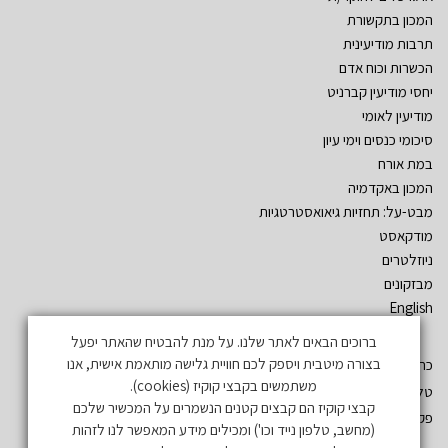
המכון בתקשורת
תרבות מודיעינית
הכשרות וכוח אדם
יחסי מודיעין קברניט
מודיעין לאומי
סיכומי כנסים וימי עיון
במת אורח
המכון באקדמיה
מבט-על: תחזיות גיאואסטרטגיות
מודקאסט
ניוזלטרים
מבזקונים
English
ברוכים הבאים לאתר שלנו. על מנת להבטיח שהאתר יפעל
בצורה מיטבית ויספק לכם חוויית גלישה מותאמת אישית, אנו
כתובת: שד´ אהרון יריב – גלילות. ת.ד. 3555 רמת השרון 47134
משתמשים בקבצי קוקיז (cookies).
טל: 03-5497019
קבצי קוקיז הם קבצים קטנים הנשמרים על המכשיר שלכם
פקס: 03-5497731
(מחשב, טלפון נייד וכו') ומכילים מידע המאפשר לנו לזהות