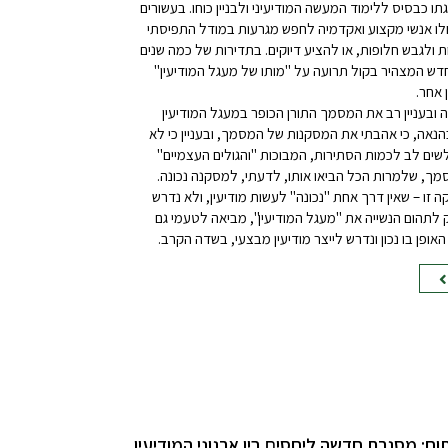
 כבסיס ללימוד המעשה המודיעיני ולבניין כוחו. בעשורים
לו אנשי מקצוע ואקדמיה לחפש מגרעות במודל התפיסתי
ת ולגבש חלופות, או להציע דיוקים. בתדירות של כמה שנים
חדש המצהיר בקול תרועה על "מותו של מעגל המודיעין"
 אחר.
 ובעניין רב את המסמך התורן הכופר במעגל המודיעין
הנאה, כי אהבתי את המסקנות של המסמך, ובעניין כי לא
לשים לב לכמות הסתירות, המבוכות "והגולים העצמיים"
מך, שלמרות הכל הביאו אותו, לדעתי, למסקנה נכונה.
 זו – שאין דרך אחת "נכונה" לעשות מודיעין, ולא נדרש
 לתהום הנשייה את "מעגל המודיעין", מביאה לטעמי גם
ופן בו נכון ונדרש לייצר מודיעין מבצעי, בשדה הקרב.
תוח: מסגרת חדשה ליחסים בין ארגוני המודיעין