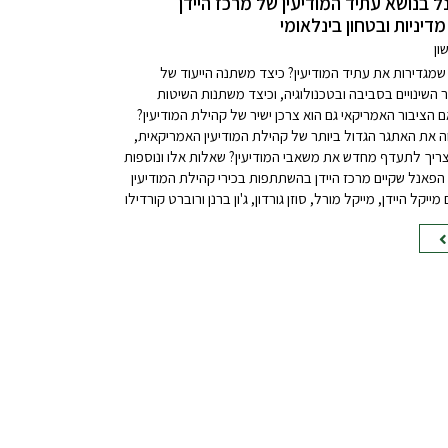
ל בנושא עתיד המודיעין של מרכז היידן
מדיניות ובטחון בינלאומי
ון
שמגדירות את עתיד המודיעין? כיצד משתנה הייעוד של
ר השינויים בסביבה ובטכנולוגיה, וכיצד משתנות השיטות
 הציבור האמריקאי גם הוא צרכן ישיר של קהילת המודיעין?
וה את האתגר הגדול ביותר של קהילת המודיעין האמריקאית,
 צריך לתעדף מחדש את משאבי המודיעין? שאלות אלו ונוספות
הפאנל שקיים מרכז היידן בהשתתפות בכירי קהילת המודיעין
יקל היידן, מייקל מורל, סוזן גורדון, ג'ון ברנן ורוברט קורדילו