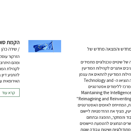
הקמת סוכנ
בה מחדש והמצאה מחדש של
/ שירה כהן
הזרקור עוסק 
 של שינויים טכנולוגיים מתמידים
ומהם היתרונ
יבים אתגרים לקהילות המודיעין
לקהילת המודיע
הילות המודיעין להתאים את עצמן
להתניע דיון 
לטכנולוגיה ולעולם החדש. בינואר השנה הוציאו ה- Technology and
האירופאית ע
Intelligence Task  ב-CSIS, המרכז ללימודים אסטרטגיים
דו"ח תחת השם "Maintaining the Intelligence Edge -
קרא עוד
Reimagining and Reinventing Intelligence through Innovation"
ח, המתייחס לאיומים האסטרטגיים
ן, מציף את ההזדמנויות ליישום
בוד והמחקר, ההפצה ובתחום
שרים הנחוצים להטמעת היישומים
תודולוגיות ושיטות עבודה שונות