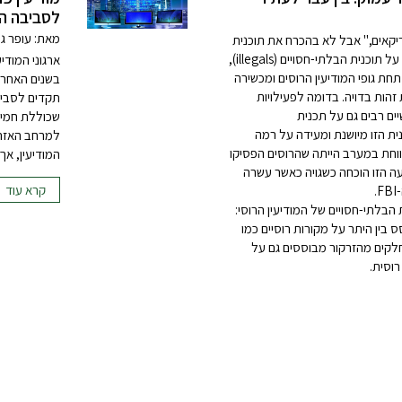
לסביבה ה
מאת: עופר ג
קאים," אבל לא בהכרח את תוכנית
היומינט עליה הסדרה מבוססת. מדובר על תוכנית הבלתי-חסויים (illegals),
ארגוני המוד
חת גופי המודיעין הרוסים ומכשירה
בשנים האחרו
זהות בדויה. בדומה לפעילויות
תקדים לסביב
יים רבים גם על תכנית
שכוללת חמישה
ית הזו מיושנת ומעידה על רמה
למרחב האזרחי
ווחת במערב הייתה שהרוסים הפסיקו
המודיעין, אך
נית הזו, עד שבשנת 2010 הדעה הזו הוכחה כשגויה כאשר עשרה
קרא עוד
.
בלתי-חסויים של המודיעין הרוסי:
בין היתר על מקורות רוסיים כמו
 חלקים מהזרקור מבוססים גם על
וסית.