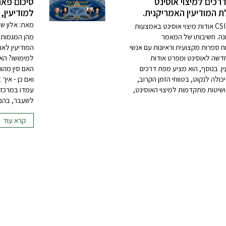
רכים למיצוי אוסינט
סיכום פאנ
 המודיעין האמריקנית.
למודיעין, 
מאת: אלון שש
הזרקור סוקר פרסום של מכון המחקר CSIS אודות מיצוי אוסינט באמצעות
ונה. חשיבותו של המאמר
מהן המגמות 
ספרות מקצועית וראיונות עם אנשי
המודיעין לאו
חדשה לאוסינט ומפרט אודות
למימושו? האם
ין. בנוסף, הוא מציע מפת דרכים
האם סין מהו
ולה לנקוט, בטווחי הזמן הקרוב,
ואם כן - איך
 ושיטות מתקדמות למיצוי האוסינט,
עמדו במרכז 
לשעבר, בהם מי
קרא עוד