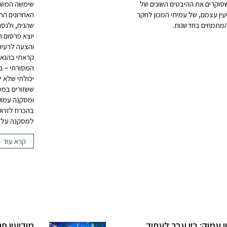
סוקרים את ההיבטים השונים של
שימשה המשגתו
ין עצמם, של עמיתי המכון לחקר
האחרונים הח
 המתמחים בחדשנות.
שהניח, ולנסו
יוצא פרסום 
והצעה לרעיון
קראתי בהנאה
המסורתי – ב
יכולתי שלא 
ששזורים במס
ומסקנה עמוקה
בהכרח לזרוק
למסקנה על הא
קרא עוד
י עמוק: בין עבר לעתיד
מודיעין פ