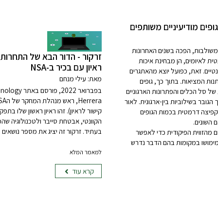
ופים מודיעיניים משותפים
שולבות, הפכה בשנים האחרונות
זרקור - הדור הבא של התחרות 
ית לאיומים, הן מבחינת איכות
ראיון עם בכיר ב-NSA
נטיים. זאת, כפועל יוצא מהאתגרים
מאת: עילי מנחם
ות המציאות. בתוך כך, גופים
ל סל הכלים והפתרונות הארגוניים
Herrera, ראש מנהלת המחקר של הNSA(
גובר בשילוביות בין-ארגונית. לאור
קישור לראיון
). זהו ראיון ראשון שלו בתפ
 קפיצה דרמטית בכמות הגופים
הקוונטי, אבטחת סייבר ולטכנולוגיה שהמ
 השונים.
בעתיד. זרקור זה יציג את מספר נושאים מ
מהזווית הפיקודית כדי לאפשר
מימושו במקומות בהם הדבר נדרש
למאמר המלא
קרא עוד